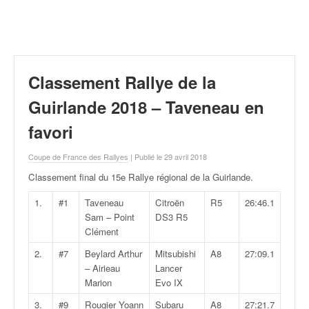
r
a
l
l
y
e
Classement Rallye de la
:
N
Guirlande 2018 – Taveneau en
e
favori
w
s
Coupe de France des Rallyes
| Publié le 29 avril 2018
,
r
Classement final du 15e Rallye régional de la Guirlande
.
é
s
1.
#1
Taveneau
Citroën
R5
26:46.1
u
Sam – Point
DS3 R5
l
Clément
t
2.
#7
Beylard Arthur
Mitsubishi
A8
27:09.1
a
– Airieau
Lancer
t
Marion
Evo IX
s
,
3.
#9
Rougier Yoann
Subaru
A8
27:21.7