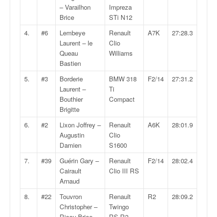
v
– Varailhon
Impreza
i
Brice
STi N12
d
4.
#6
Lembeye
Renault
A7K
27:28.3
é
Laurent – le
Clio
o
Queau
Williams
s
Bastien
e
t
5.
#3
Borderie
BMW 318
F2/14
27:31.2
p
Laurent –
Ti
h
Bouthier
Compact
o
Brigitte
t
6.
#2
Lixon Joffrey –
Renault
A6K
28:01.9
o
Augustin
Clio
s
Damien
S1600
p
o
7.
#39
Guérin Gary –
Renault
F2/14
28:02.4
u
Cairault
Clio III RS
r
Arnaud
c
8.
#22
Touvron
Renault
R2
28:09.2
h
Christopher –
Twingo
a
Ricou Brice
RS R2