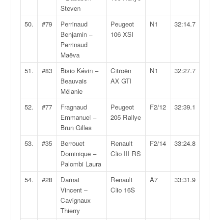
Steven
50.
#79
Perrinaud
Peugeot
N1
32:14.7
Benjamin –
106 XSI
Perrinaud
Maëva
51.
#83
Bisio Kévin –
Citroën
N1
32:27.7
Beauvais
AX GTI
Mélanie
52.
#77
Fragnaud
Peugeot
F2/12
32:39.1
Emmanuel –
205 Rallye
Brun Gilles
53.
#35
Berrouet
Renault
F2/14
33:24.8
Dominique –
Clio III RS
Palombi Laura
54.
#28
Darnat
Renault
A7
33:31.9
Vincent –
Clio 16S
Cavignaux
Thierry