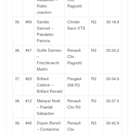
Robin
Ragnotti
Joackim
35.
#69
Sandia
Citroën
N2
30:18.8
Samuel –
Saxo VTS
Paludetto
Patricia
36.
#47
Guille Damien
Renault
N3
30:24.2
–
Clio
Frischknecht
Ragnotti
Martin
37.
#23
Brillant
Peugeot
R2
30:34.9
Cédrick –
208 R2
Brillant Renald
38.
#12
Metayer Noël
Renault
R3
30:37.5
– Pawlak
Clio R3
Sébastien
39.
#45
Doyen Benoît
Renault
N3
30:42.9
– Contamine
Clio