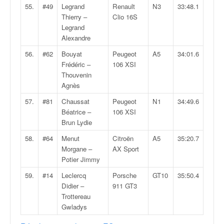
55.
#49
Legrand
Renault
N3
33:48.1
Thierry –
Clio 16S
Legrand
Alexandre
56.
#62
Bouyat
Peugeot
A5
34:01.6
Frédéric –
106 XSI
Thouvenin
Agnès
57.
#81
Chaussat
Peugeot
N1
34:49.6
Béatrice –
106 XSI
Brun Lydie
58.
#64
Menut
Citroën
A5
35:20.7
Morgane –
AX Sport
Potier Jimmy
59.
#14
Leclercq
Porsche
GT10
35:50.4
Didier –
911 GT3
Trottereau
Gwladys