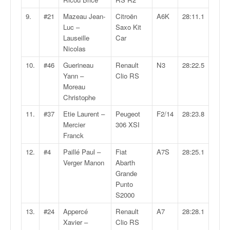
q
u
9.
#21
Mazeau Jean-
Citroën
A6K
28:11.1
e
Luc –
Saxo Kit
r
Lauseille
Car
a
Nicolas
l
10.
#46
Guerineau
Renault
N3
28:22.5
l
Yann –
Clio RS
y
Moreau
e
Christophe
d
u
11.
#37
Etie Laurent –
Peugeot
F2/14
28:23.8
W
Mercier
306 XSI
R
Franck
C
12.
#4
Paillé Paul –
Fiat
A7S
28:25.1
,
Verger Manon
Abarth
d
Grande
e
Punto
l
S2000
'
E
13.
#24
Appercé
Renault
A7
28:28.1
R
Xavier –
Clio RS