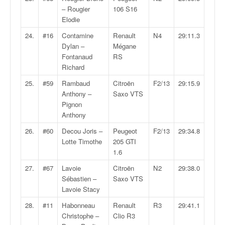
u
– Rougier
106 S16
t
Elodie
e
l
24.
#16
Contamine
Renault
N4
29:11.3
'
Dylan –
Mégane
a
Fontanaud
RS
c
Richard
t
25.
#59
Rambaud
Citroën
F2/13
29:15.9
u
Anthony –
Saxo VTS
a
Pignon
l
Anthony
i
t
26.
#60
Decou Joris –
Peugeot
F2/13
29:34.8
é
Lotte Timothe
205 GTI
d
1.6
e
27.
#67
Lavoie
Citroën
N2
29:38.0
l
Sébastien –
Saxo VTS
a
Lavoie Stacy
c
o
28.
#11
Habonneau
Renault
R3
29:41.1
u
Christophe –
Clio R3