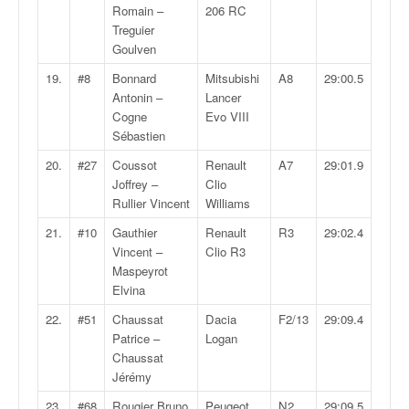
Romain –
206 RC
o
Treguier
u
Goulven
p
e
19.
#8
Bonnard
Mitsubishi
A8
29:00.5
d
Antonin –
Lancer
e
Cogne
Evo VIII
F
Sébastien
r
a
20.
#27
Coussot
Renault
A7
29:01.9
n
Joffrey –
Clio
c
Rullier Vincent
Williams
e
21.
#10
Gauthier
Renault
R3
29:02.4
e
Vincent –
Clio R3
t
Maspeyrot
a
Elvina
u
s
22.
#51
Chaussat
Dacia
F2/13
29:09.4
s
Patrice –
Logan
i
Chaussat
t
Jérémy
o
23.
#68
Rougier Bruno
Peugeot
N2
29:09.5