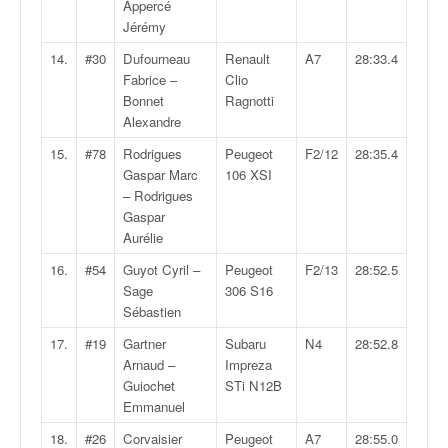
C
Appercé
,
Jérémy
d
14.
#30
Dufourneau
Renault
A7
28:33.4
u
Fabrice –
Clio
c
Bonnet
Ragnotti
h
Alexandre
a
m
15.
#78
Rodrigues
Peugeot
F2/12
28:35.4
p
Gaspar Marc
106 XSI
i
– Rodrigues
o
Gaspar
n
Aurélie
n
16.
#54
Guyot Cyril –
Peugeot
F2/13
28:52.5
a
Sage
306 S16
t
Sébastien
e
t
17.
#19
Gartner
Subaru
N4
28:52.8
d
Arnaud –
Impreza
e
Guiochet
STi N12B
l
Emmanuel
a
18.
#26
Corvaisier
Peugeot
A7
28:55.0
c