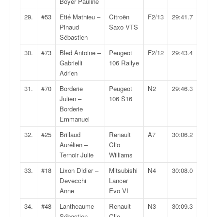
r
Boyer Pauline
s
29.
#53
Etié Mathieu –
Citroën
F2/13
29:41.7
e
Pinaud
Saxo VTS
d
Sébastien
e
c
30.
#73
Bled Antoine –
Peugeot
F2/12
29:43.4
ô
Gabrielli
106 Rallye
t
Adrien
e
31.
#70
Borderie
Peugeot
N2
29:46.3
e
Julien –
106 S16
t
Borderie
d
Emmanuel
u
s
32.
#25
Brillaud
Renault
A7
30:06.2
l
Aurélien –
Clio
a
Ternoir Julie
Williams
l
33.
#18
Lixon Didier –
Mitsubishi
N4
30:08.0
o
Devecchi
Lancer
m
Anne
Evo VI
34.
#48
Lantheaume
Renault
N3
30:09.3
Sébastien –
Clio