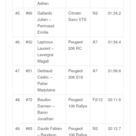
Adrien
45.
#66
Gallardo
Citroën
N2
31:34.2
Julien –
Saxo VTS
Perrinaud
Emilie
46.
#32
Lepinoux
Peugeot
A7
31:34.4
Laurent –
206 RC
Lavergne
Magali
47.
#31
Gerbaud
Peugeot
A7
31:56.6
Cédric –
306 S16
Patier
Marjolaine
48.
#72
Baudon
Peugeot
F2/12
32:11.6
Damien –
106 Rallye
Baron
Jonathan
49.
#65
Daude Fabien
Peugeot
N2
32:12.7
– Baudson
106 Rallye