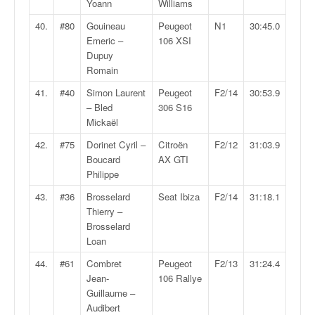
Yoann
Williams
40.
#80
Gouineau
Peugeot
N1
30:45.0
Emeric –
106 XSI
Dupuy
Romain
41.
#40
Simon Laurent
Peugeot
F2/14
30:53.9
– Bled
306 S16
Mickaël
42.
#75
Dorinet Cyril –
Citroën
F2/12
31:03.9
Boucard
AX GTI
Philippe
43.
#36
Brosselard
Seat Ibiza
F2/14
31:18.1
Thierry –
Brosselard
Loan
44.
#61
Combret
Peugeot
F2/13
31:24.4
Jean-
106 Rallye
Guillaume –
Audibert