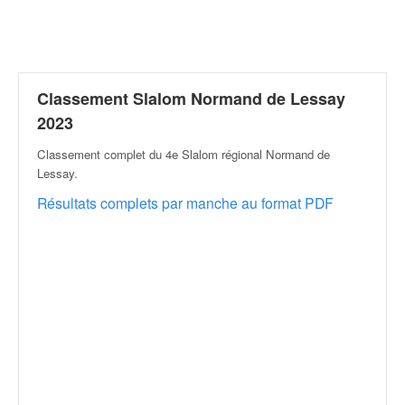
r
a
l
l
y
e
Classement Slalom Normand de Lessay
:
2023
N
e
Classement complet du 4e Slalom régional Normand de
w
Lessay
.
s
Résultats complets par manche au format PDF
,
r
é
s
u
l
t
a
t
s
,