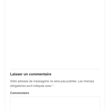
v
i
d
é
o
s
e
t
p
h
o
t
o
s
Laisser un commentaire
p
o
Votre adresse de messagerie ne sera pas publiée.
Les champs
u
obligatoires sont indiqués avec
*
r
Commentaire
c
h
a