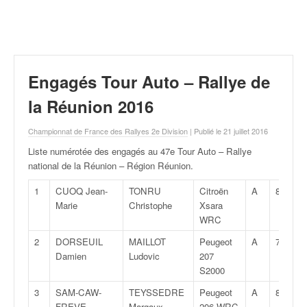
r
a
l
l
y
e
Engagés Tour Auto – Rallye de
:
N
la Réunion 2016
e
w
Championnat de France des Rallyes 2e Division
| Publié le 21 juillet 2016
s
Liste numérotée des engagés au 47e Tour Auto – Rallye
,
national de la Réunion – Région Réunion
.
r
é
1
CUOQ Jean-
TONRU
Citroën
A
8W
s
Marie
Christophe
Xsara
u
WRC
l
2
DORSEUIL
MAILLOT
Peugeot
A
7S
t
Damien
Ludovic
207
a
S2000
t
s
3
SAM-CAW-
TEYSSEDRE
Peugeot
A
8W
,
FREVE
Margaux
206 WRC