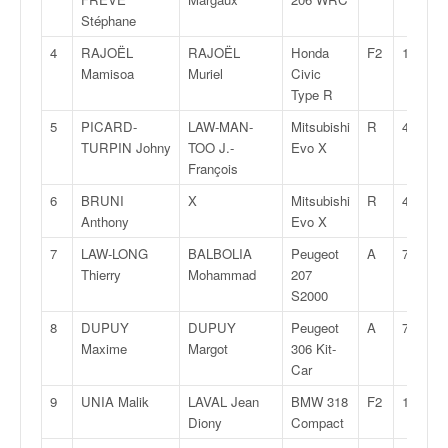
v
Stéphane
i
4
RAJOËL
RAJOËL
Honda
F2
14
d
Mamisoa
Muriel
Civic
é
Type R
o
s
5
PICARD-
LAW-MAN-
Mitsubishi
R
4
e
TURPIN Johny
TOO J.-
Evo X
t
François
p
6
BRUNI
X
Mitsubishi
R
4
h
Anthony
Evo X
o
t
7
LAW-LONG
BALBOLIA
Peugeot
A
7S
o
Thierry
Mohammad
207
s
S2000
p
o
8
DUPUY
DUPUY
Peugeot
A
7K
u
Maxime
Margot
306 Kit-
r
Car
c
9
UNIA Malik
LAVAL Jean
BMW 318
F2
14
h
Diony
Compact
a