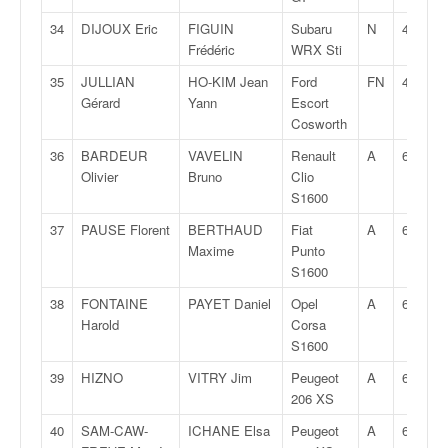
u
t
34
DIJOUX Eric
FIGUIN
Subaru
N
4
e
Frédéric
WRX Sti
l
35
JULLIAN
HO-KIM Jean
Ford
FN
4
'
Gérard
Yann
Escort
a
Cosworth
c
t
36
BARDEUR
VAVELIN
Renault
A
6K
u
Olivier
Bruno
Clio
a
S1600
l
37
PAUSE Florent
BERTHAUD
Fiat
A
6K
i
Maxime
Punto
t
S1600
é
d
38
FONTAINE
PAYET Daniel
Opel
A
6K
e
Harold
Corsa
l
S1600
a
39
HIZNO
VITRY Jim
Peugeot
A
6K
c
206 XS
o
u
40
SAM-CAW-
ICHANE Elsa
Peugeot
A
6K