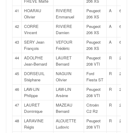
r
FREVE Maïté
206 XS
s
41
HOARAU
RIVIERE
Peugeot
A
6K
e
Olivier
Emmanuel
206 XS
d
e
42
CORRE
RIVIERE
Peugeot
A
6K
c
Vincent
Damien
206 XS
ô
43
SERY Jean
VEFOUR
Peugeot
A
6K
t
François
Frédéric
206 XS
e
e
44
ADOLPHE
LAURET
Peugeot
R
2
t
Jean-Bernard
Bernard
208 VTI
d
45
DORSEUIL
NAGUIN
Ford
R
2
u
Stéphane
Olivier
Fiesta ST
s
l
46
LAW-LIN
LAW-LIN
Peugeot
R
2
a
Philippe
Arsène
208 VTI
l
47
LAURET
MAZEAU
Citroën
R
2
o
Dominique
Bernard
C2 R2
m
48
LARAVINE
ALOUETTE
Peugeot
R
2
Régis
Ludovic
208 VTI