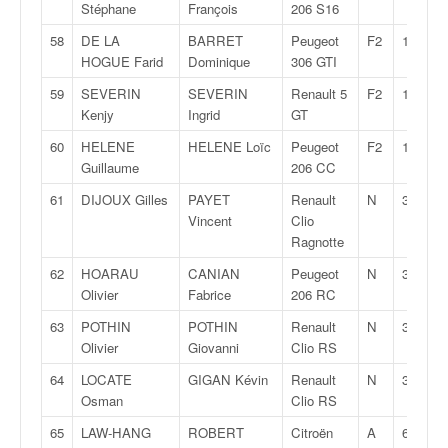
Stéphane
François
206 S16
58
DE LA
BARRET
Peugeot
F2
14
HOGUE Farid
Dominique
306 GTI
59
SEVERIN
SEVERIN
Renault 5
F2
14
Kenjy
Ingrid
GT
60
HELENE
HELENE Loïc
Peugeot
F2
14
Guillaume
206 CC
61
DIJOUX Gilles
PAYET
Renault
N
3
Vincent
Clio
Ragnotte
62
HOARAU
CANIAN
Peugeot
N
3
Olivier
Fabrice
206 RC
63
POTHIN
POTHIN
Renault
N
3
Olivier
Giovanni
Clio RS
64
LOCATE
GIGAN Kévin
Renault
N
3
Osman
Clio RS
65
LAW-HANG
ROBERT
Citroën
A
6