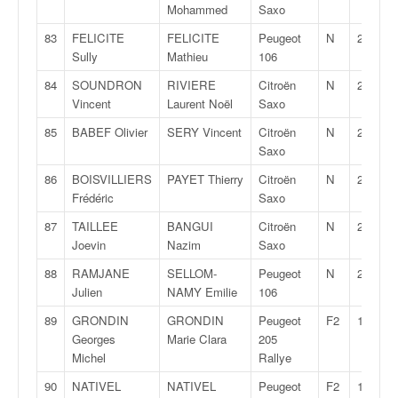
Mohammed
Saxo
83
FELICITE
FELICITE
Peugeot
N
2
Sully
Mathieu
106
84
SOUNDRON
RIVIERE
Citroën
N
2
Vincent
Laurent Noël
Saxo
85
BABEF Olivier
SERY Vincent
Citroën
N
2
Saxo
86
BOISVILLIERS
PAYET Thierry
Citroën
N
2
Frédéric
Saxo
87
TAILLEE
BANGUI
Citroën
N
2
Joevin
Nazim
Saxo
88
RAMJANE
SELLOM-
Peugeot
N
2
Julien
NAMY Emilie
106
89
GRONDIN
GRONDIN
Peugeot
F2
12
Georges
Marie Clara
205
Michel
Rallye
90
NATIVEL
NATIVEL
Peugeot
F2
12