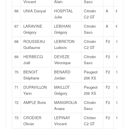
Vincent
Alain
Saxo
66
UNIA Danyal
HOSPITAL
Citroën
A
6
Julie
C2 GT
67
LARAVINE
LEBIHAN
Citroën
A
6
Grégory
Grégory
Saxo
68
ROUSSEAU
LEBRETON
Citroën
F2
13
Guillaume
Ludovic
C2 GT
69
HERBECQ
DEVEZE
Citroën
F2
13
Joël
Véronique
Saxo
70
BENOIT
BENARD
Peugeot
F2
13
Stéphane
Jordan
206 XS
71
DUPAVILLON
MAILLOT
Peugeot
F2
13
Yann
Grégory
206 XS
72
AMPLE Boris
MANGROLIA
Citroën
F2
13
Anass
Saxo
73
CRODIER
LEPINAY
Citröen
F2
13
Olivier
Vincent
C2 GT