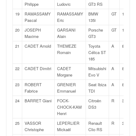
C
Philippe
Ludovic
GT3 RS
,
d
19
RAMASSAMY
RAMASSAMY
BMW
GT
10
u
Pascal
Eric
135i
c
20
JOSEPH
GARSANI
Porsche
GT
10
h
Maxime
Alain
GT3
a
m
21
CADET Arnold
THEMEZE
Toyota
A
8
p
Romain
Célica ST
i
185
o
22
CADET Dimitri
CADET
Mitsubishi
A
8
n
Morgane
Evo V
n
a
23
ROBERT
GRENIER
Seat Ibiza
A
8
t
Fabrice
Emmanuel
TDI
e
24
BARRET Giani
FOCK-
Citroën
R
3T
t
CHOCK-KAM
DS3
d
Henri
e
l
25
VASSOR
LEPERLIER
Renault
R
3C
a
Christophe
Mickaël
Clio RS
c