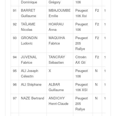
Dominique
Grégory
106
91
BARRET
MBAJOUMBE
Peugeot
F2
12
Guillaume
Emilie
106 Xsi
92
TAÏLAME
HOARAU
Peugeot
F2
12
Nicolas
Anna
106
93
GRONDIN
MAQUIHA
Peugeot
F2
12
Ludovic
Fabrice
205
Rallye
94
JUVENAL
TANCRAY
Citroën
F2
12
Fabrice
Sébastien
AX Gti
95
ALI Joseph
X
Peugeot
N
1
Célestin
106
96
ALI Stéphane
ALBAR
Peugeot
N
1
Guillaume
106 XSI
97
NAZE Bertrand
ANDICHY
Peugeot
N
1
Henri-Claude
205
Rallye