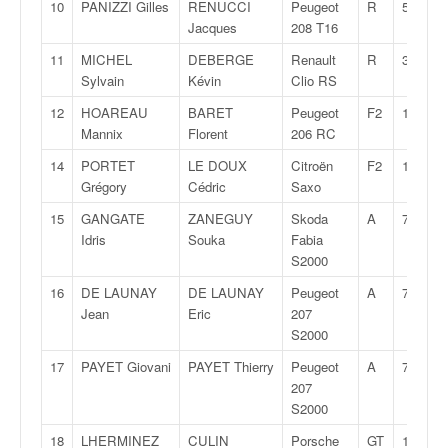
q
10
PANIZZI Gilles
RENUCCI
Peugeot
R
5
u
Jacques
208 T16
e
11
MICHEL
DEBERGE
Renault
R
3T
r
Sylvain
Kévin
Clio RS
a
l
12
HOAREAU
BARET
Peugeot
F2
14
l
Mannix
Florent
206 RC
y
14
PORTET
LE DOUX
Citroën
F2
13
e
Grégory
Cédric
Saxo
d
u
15
GANGATE
ZANEGUY
Skoda
A
7S
W
Idris
Souka
Fabia
R
S2000
C
16
DE LAUNAY
DE LAUNAY
Peugeot
A
7S
,
Jean
Eric
207
d
S2000
e
l
17
PAYET Giovani
PAYET Thierry
Peugeot
A
7S
'
207
E
S2000
R
18
LHERMINEZ
CULIN
Porsche
GT
10