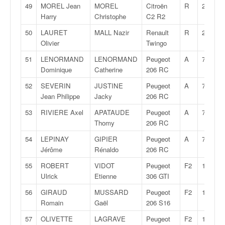
49
MOREL Jean
MOREL
Citroën
R
2
Harry
Christophe
C2 R2
50
LAURET
MALL Nazir
Renault
R
2
Olivier
Twingo
51
LENORMAND
LENORMAND
Peugeot
A
7
Dominique
Catherine
206 RC
52
SEVERIN
JUSTINE
Peugeot
A
7
Jean Philippe
Jacky
206 RC
53
RIVIERE Axel
APATAUDE
Peugeot
A
7
Thomy
206 RC
54
LEPINAY
GIPIER
Peugeot
A
7
Jérôme
Rénaldo
206 RC
55
ROBERT
VIDOT
Peugeot
F2
14
Ulrick
Etienne
306 GTI
56
GIRAUD
MUSSARD
Peugeot
F2
14
Romain
Gaël
206 S16
57
OLIVETTE
LAGRAVE
Peugeot
F2
14