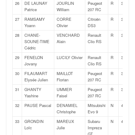
26
DE LAUNAY
JOURLIN
Peugeot
R
3T
o
Patrice
William
207 RC
u
p
27
RAMSAMY
CORRE
Citroën
R
3T
e
Yoann
Olivier
DS3
d
28
CHANE-
VENCHARD
Renault
R
3C
e
SOUNE-TIME
Alain
Clio RS
F
Cédric
r
a
29
FENELON
LUCILY Olivier
Renault
R
3C
n
Jovany
Clio RS
c
e
30
FILAUMART
MAILLOT
Peugeot
R
3T
e
Elysée Julien
Florian
207 RC
t
31
GHANTY
UMMER
Peugeot
R
3T
a
Yashine
Faisel
207 RC
u
s
32
PAUSE Pascal
DENAMIEL
Mitsubishi
N
4
s
Christophe
Evo 9
i
33
GRONDIN
MAREUX
Subaru
N
4
t
Loïc
Julie
Impreza
o
GT