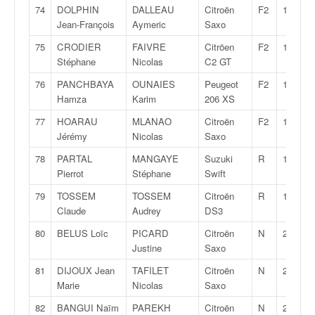
74
DOLPHIN
DALLEAU
Citroën
F2
13
Jean-François
Aymeric
Saxo
75
CRODIER
FAIVRE
Citröen
F2
13
Stéphane
Nicolas
C2 GT
76
PANCHBAYA
OUNAIES
Peugeot
F2
13
Hamza
Karim
206 XS
77
HOARAU
MLANAO
Citroën
F2
13
Jérémy
Nicolas
Saxo
78
PARTAL
MANGAYE
Suzuki
R
1
Pierrot
Stéphane
Swift
79
TOSSEM
TOSSEM
Citroën
R
1
Claude
Audrey
DS3
80
BELUS Loïc
PICARD
Citroën
N
2
Justine
Saxo
81
DIJOUX Jean
TAFILET
Citroën
N
2
Marie
Nicolas
Saxo
82
BANGUI Naïm
PAREKH
Citroën
N
2