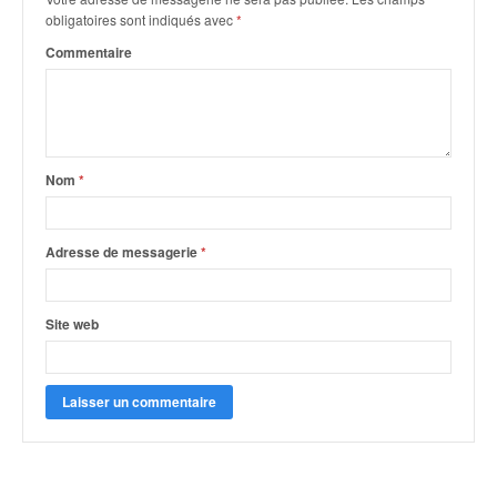
o
obligatoires sont indiqués avec
*
u
Commentaire
p
e
d
e
F
r
Nom
*
a
n
c
Adresse de messagerie
*
e
e
t
Site web
a
u
s
s
i
t
o