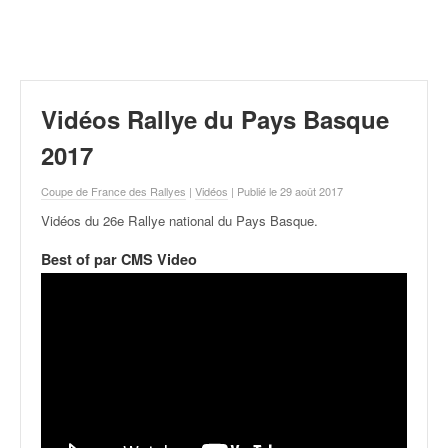
r
a
l
l
y
e
Vidéos Rallye du Pays Basque
:
N
2017
e
w
Coupe de France des Rallyes
|
Vidéos
| Publié le 29 août 2017
s
Vidéos du 26e Rallye national du Pays Basque
.
,
r
Best of par CMS Video
é
s
u
l
t
a
t
s
,