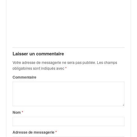
q
u
e
r
a
l
l
y
Laisser un commentaire
e
d
Votre adresse de messagerie ne sera pas publiée.
Les champs
u
obligatoires sont indiqués avec
*
W
Commentaire
R
C
,
d
e
l
Nom
*
'
E
R
Adresse de messagerie
*