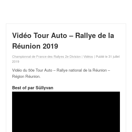
r
a
l
l
y
e
Vidéo Tour Auto – Rallye de la
:
N
Réunion 2019
e
w
Championnat de France des Rallyes 2e Division
|
Vidéos
| Publié le 31 juillet
s
2019
,
Vidéo du 50e Tour Auto – Rallye national de la Réunion –
r
Région Réunion
.
é
s
Best of par Süllyvan
u
l
t
a
t
s
,