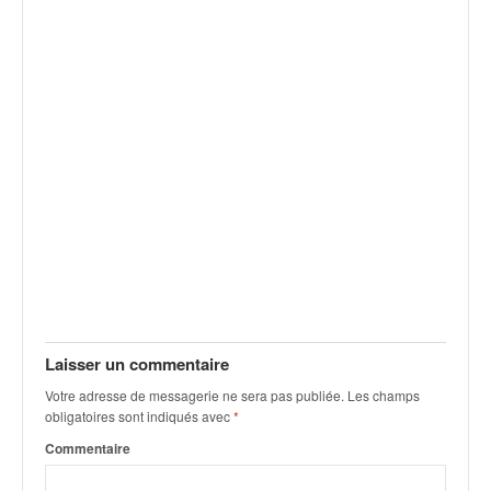
v
i
d
é
o
s
e
t
p
h
o
t
o
s
p
o
Laisser un commentaire
u
Votre adresse de messagerie ne sera pas publiée.
Les champs
r
obligatoires sont indiqués avec
*
c
Commentaire
h
a