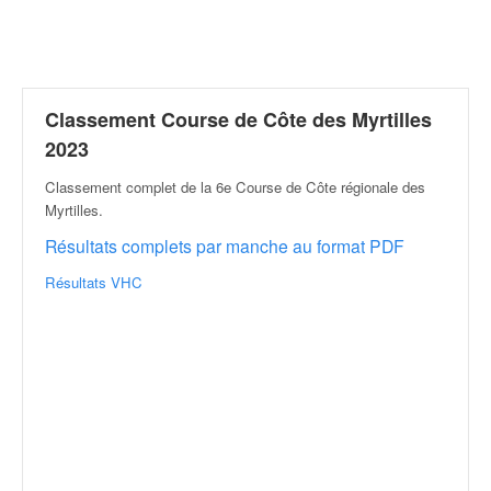
r
a
l
l
y
e
Classement Course de Côte des Myrtilles
:
2023
N
e
Classement complet de la 6e Course de Côte régionale des
w
Myrtilles
.
s
Résultats complets par manche au format PDF
,
r
Résultats VHC
é
s
u
l
t
a
t
s
,