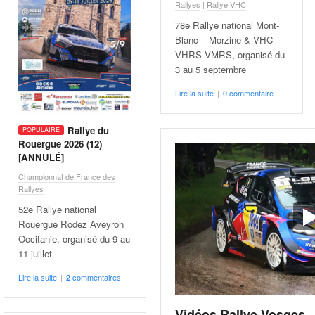
Rallyes
|
Rallye VHC
78e Rallye national Mont-
Blanc – Morzine & VHC
VHRS VMRS, organisé du
3 au 5 septembre
Lire la suite
|
0 commentaire
Rallye du
Rouergue 2026 (12)
[ANNULÉ]
Championnat de France des
Rallyes
52e Rallye national
Rouergue Rodez Aveyron
Occitanie, organisé du 9 au
11 juillet
Lire la suite
|
commentaires
2
Vidéos Rallye Vosges 