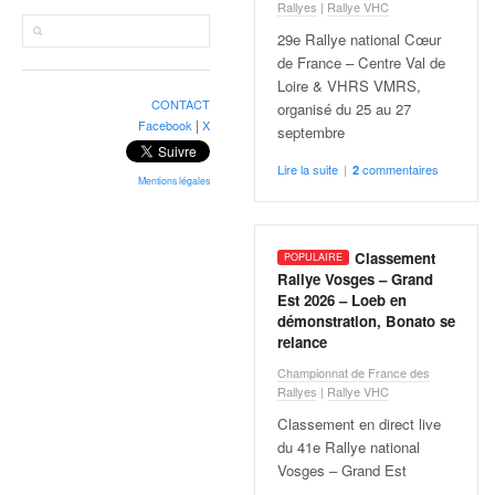
r
Rallyes
|
Rallye VHC
a
29e Rallye national Cœur
l
de France – Centre Val de
l
Loire & VHRS VMRS,
y
CONTACT
organisé du 25 au 27
e
|
Facebook
X
septembre
:
N
Lire la suite
|
commentaires
2
e
Mentions légales
w
s
,
Classement
r
Rallye Vosges – Grand
é
Est 2026 – Loeb en
démonstration, Bonato se
s
relance
u
l
Championnat de France des
t
Rallyes
|
Rallye VHC
a
Classement en direct live
t
du 41e Rallye national
s
Vosges – Grand Est
,