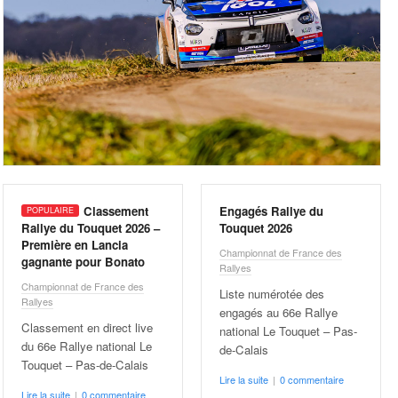
Classement
Engagés Rallye du
Rallye du Touquet 2026 –
Touquet 2026
Première en Lancia
Championnat de France des
gagnante pour Bonato
Rallyes
Championnat de France des
Liste numérotée des
Rallyes
engagés au 66e Rallye
Classement en direct live
national Le Touquet – Pas-
du 66e Rallye national Le
de-Calais
Touquet – Pas-de-Calais
Lire la suite
|
0 commentaire
Lire la suite
|
0 commentaire