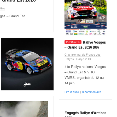
déos
sges – Grand Est
Rallye Vosges
– Grand Est 2026 (88)
Championnat de France des
Rallyes
|
Rallye VHC
41e Rallye national Vosges
– Grand Est & VHC
VMRS, organisé du 12 au
14 juin
Lire la suite
|
0 commentaire
Engagés Rallye d’Antibes