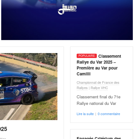
Classement
Rallye du Var 2025 –
Première au Var pour
Camilli
Championnat de France des
Rallyes
|
Rallye VHC
Classement final du 71e
Rallye national du Var
Lire la suite
|
0 commentaire
025
Engagés Critérium des
déos