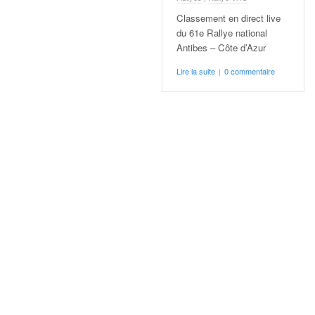
q
Classement en direct live
u
du 61e Rallye national
e
Antibes – Côte d’Azur
r
a
Lire la suite
|
0 commentaire
l
l
y
e
d
u
W
R
C
,
d
e
l
'
E
R