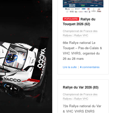
Rallye du
Touquet 2026 (62)
Championnat de France des
Rallyes
|
Rallye VHC
66e Rallye national Le
Touquet – Pas-de-Calais &
VHC VHRS, organisé du
26 au 28 mars
Lire la suite
|
commentaires
4
Rallye du Var 2026 (83)
Championnat de France des
Rallyes
|
Rallye VHC
72e Rallye national du Var
& VHC VHRS ENRS