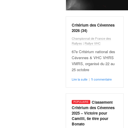
r
s
e
d
e
Critérium des Cévennes
c
2026 (34)
ô
Championnat de France des
t
Rallyes
|
Rallye VHC
e
67e Critérium national des
e
Cévennes & VHC VHRS
t
VMRS, organisé du 22 au
d
25 octobre
u
s
Lire la suite
|
commentaire
1
l
a
l
o
Classement
m
Critérium des Cévennes
2025 – Victoire pour
Camilli, 6e titre pour
Bonato