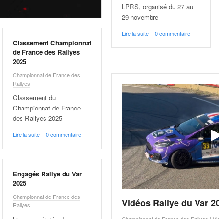
LPRS, organisé du 27 au
29 novembre
Lire la suite
|
0 commentaire
Classement Championnat
de France des Rallyes
2025
Championnat de France des
Rallyes
Classement du
Championnat de France
des Rallyes 2025
Lire la suite
|
0 commentaire
Engagés Rallye du Var
2025
Championnat de France des
Vidéos Rallye du Var 2
Rallyes
Championnat de France des Rallyes
|
Vi