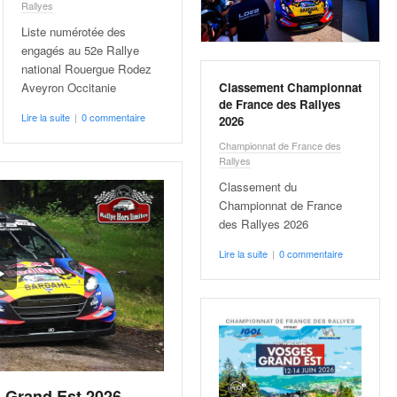
Rallyes
Liste numérotée des
engagés au 52e Rallye
national Rouergue Rodez
Aveyron Occitanie
Classement Championnat
de France des Rallyes
Lire la suite
|
0 commentaire
2026
Championnat de France des
Rallyes
Classement du
Championnat de France
des Rallyes 2026
Lire la suite
|
0 commentaire
– Grand Est 2026