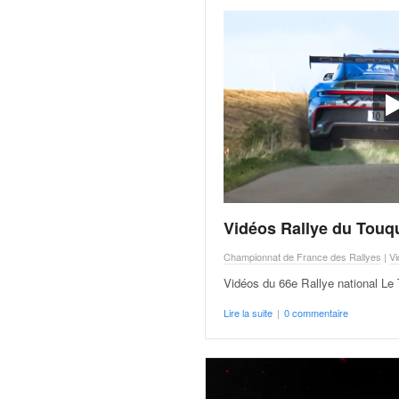
o
u
p
e
d
e
F
r
a
n
c
e
Vidéos Rallye du Touq
e
t
Championnat de France des Rallyes
|
Vi
a
Vidéos du 66e Rallye national Le
u
s
Lire la suite
|
0 commentaire
s
i
t
o