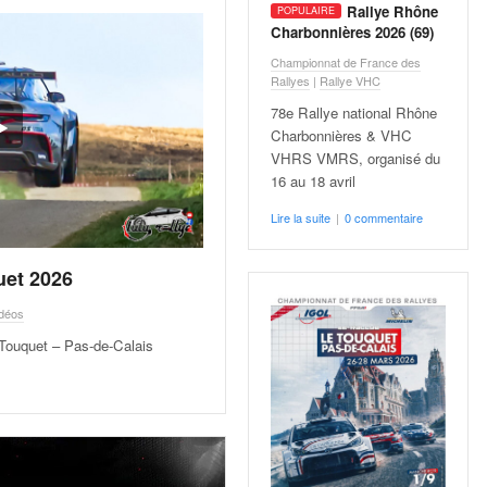
Rallye Rhône
Charbonnières 2026 (69)
Championnat de France des
Rallyes
|
Rallye VHC
78e Rallye national Rhône
Charbonnières & VHC
VHRS VMRS, organisé du
16 au 18 avril
Lire la suite
|
0 commentaire
uet 2026
déos
 Touquet – Pas-de-Calais