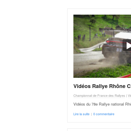
C
,
d
u
c
h
a
m
p
i
o
n
n
a
Vidéos Rallye Rhône C
t
e
Championnat de France des Rallyes
|
Vi
t
d
Vidéos du 78e Rallye national R
e
Lire la suite
|
0 commentaire
l
a
c