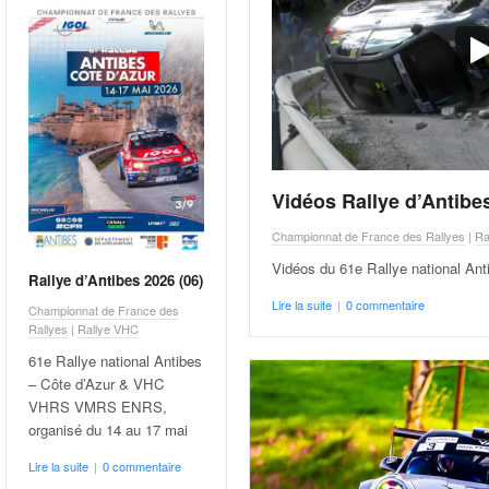
Vidéos Rallye d’Antibe
Championnat de France des Rallyes
|
Ra
Vidéos du 61e Rallye national Ant
Rallye d’Antibes 2026 (06)
Lire la suite
|
0 commentaire
Championnat de France des
Rallyes
|
Rallye VHC
61e Rallye national Antibes
– Côte d’Azur & VHC
VHRS VMRS ENRS,
organisé du 14 au 17 mai
Lire la suite
|
0 commentaire