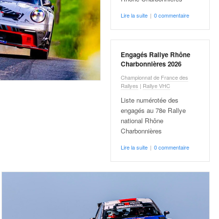
Lire la suite
|
0 commentaire
Engagés Rallye Rhône
Charbonnières 2026
Championnat de France des
Rallyes
|
Rallye VHC
Liste numérotée des
engagés au 78e Rallye
national Rhône
Charbonnières
Lire la suite
|
0 commentaire