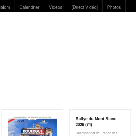
lalom
Calendrier
Vidéos
[Direct Vidéo]
Photos
Rallye du Mont-Blanc
2026 (74)
Championnat de France des