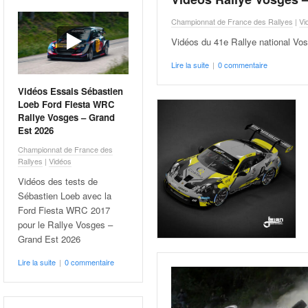
Championnat de France des Rallyes
|
Vi
Vidéos du 41e Rallye national Vo
Lire la suite
|
0 commentaire
Vidéos Essais Sébastien
Loeb Ford Fiesta WRC
Rallye Vosges – Grand
Est 2026
Championnat de France des
Rallyes
|
Vidéos
Vidéos des tests de
Sébastien Loeb avec la
Ford Fiesta WRC 2017
pour le Rallye Vosges –
Grand Est 2026
Lire la suite
|
0 commentaire