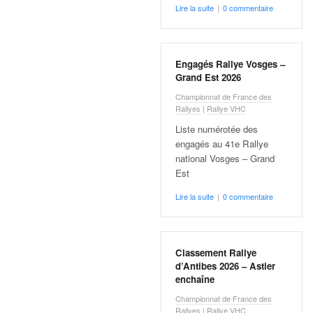
v
Lire la suite
|
0 commentaire
i
d
é
Engagés Rallye Vosges –
o
Grand Est 2026
s
e
Championnat de France des
Rallyes
|
Rallye VHC
t
p
Liste numérotée des
h
engagés au 41e Rallye
o
national Vosges – Grand
t
Est
o
Lire la suite
|
0 commentaire
s
p
o
u
Classement Rallye
r
d’Antibes 2026 – Astier
c
enchaîne
h
Championnat de France des
a
Rallyes
|
Rallye VHC