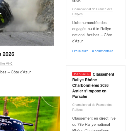
2026
Championnat de France des
Rallyes
Liste numérotée des
engagés au 61e Rallye
national Antibes – Côte
d’Azur
Lire la suite
|
0 commentaire
s 2026
llye VHC
ibes – Côte d’Azur
Classement
Rallye Rhône
Charbonnières 2026 –
Astier s’impose en
Porsche
Championnat de France des
Rallyes
Classement en direct live
du 78e Rallye national
Rhône Charbonnières