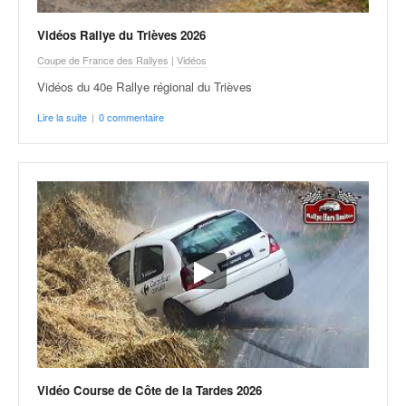
r
s
Vidéos Rallye du Trièves 2026
e
d
Coupe de France des Rallyes
|
Vidéos
e
Vidéos du 40e Rallye régional du Trièves
c
ô
Lire la suite
|
0 commentaire
t
e
e
t
d
u
s
l
a
l
o
m
Vidéo Course de Côte de la Tardes 2026