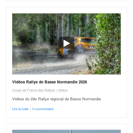
v
i
d
é
o
s
e
t
p
h
o
t
o
Vidéos Rallye de Basse Normandie 2026
s
Coupe de France des Rallyes
|
Vidéos
p
o
Vidéos du 29e Rallye régional de Basse Normandie
u
Lire la suite
|
0 commentaire
r
c
h
a