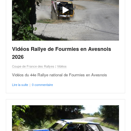
C
,
d
u
c
h
a
m
Vidéos Rallye de Fourmies en Avesnois
p
i
2026
o
Coupe de France des Rallyes
|
Vidéos
n
n
Vidéos du 44e Rallye national de Fourmies en Avesnois
a
Lire la suite
|
0 commentaire
t
e
t
d
e
l
a
c