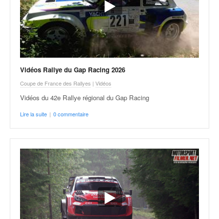
o
u
p
e
d
e
F
Vidéos Rallye du Gap Racing 2026
r
Coupe de France des Rallyes
|
Vidéos
a
Vidéos du 42e Rallye régional du Gap Racing
n
c
Lire la suite
|
0 commentaire
e
e
t
a
u
s
s
i
t
o