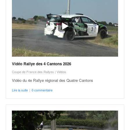
q
u
e
r
a
l
l
y
e
d
u
Vidéo Rallye des 4 Cantons 2026
W
Coupe de France des Rallyes
|
Vidéos
R
Vidéo du 4e Rallye régional des Quatre Cantons
C
,
Lire la suite
|
0 commentaire
d
e
l
'
E
R