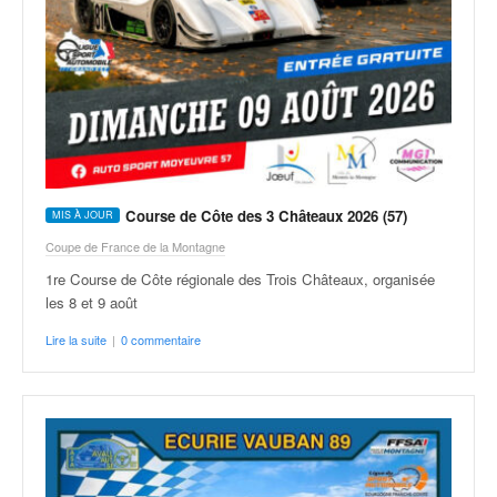
v
i
d
é
o
s
e
t
p
Course de Côte des 3 Châteaux 2026 (57)
h
o
Coupe de France de la Montagne
t
1re Course de Côte régionale des Trois Châteaux, organisée
o
les 8 et 9 août
s
p
Lire la suite
|
0 commentaire
o
u
r
c
h
a