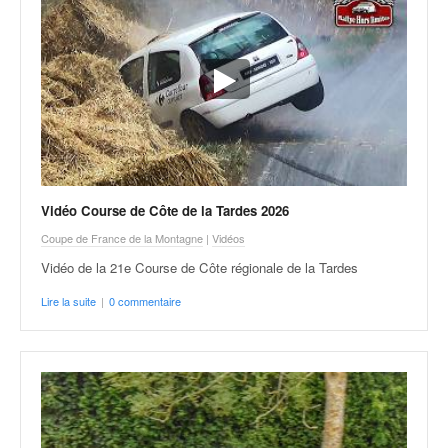
r
s
e
d
e
c
ô
t
e
e
t
Vidéo Course de Côte de la Tardes 2026
d
Coupe de France de la Montagne
|
Vidéos
u
Vidéo de la 21e Course de Côte régionale de la Tardes
s
l
Lire la suite
|
0 commentaire
a
l
o
m