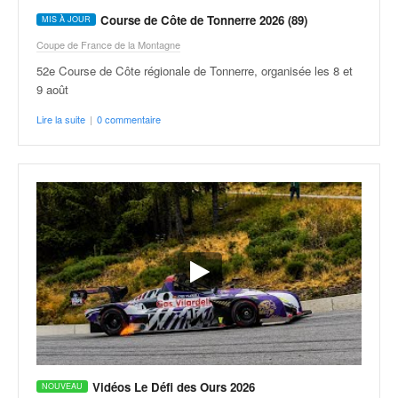
C
,
Course de Côte de Tonnerre 2026 (89)
d
Coupe de France de la Montagne
u
52e Course de Côte régionale de Tonnerre, organisée les 8 et
c
9 août
h
a
Lire la suite
|
0 commentaire
m
p
i
o
n
n
a
t
e
t
d
e
l
a
Vidéos Le Défi des Ours 2026
c