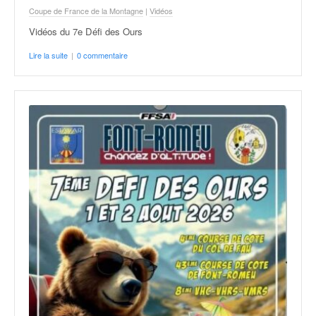
o
Coupe de France de la Montagne
|
Vidéos
u
Vidéos du 7e Défi des Ours
p
e
Lire la suite
|
0 commentaire
d
e
F
r
a
n
c
e
e
t
a
u
s
s
i
t
o