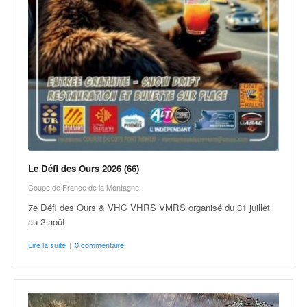
u
t
e
l
'
a
c
t
u
a
l
i
Le Défi des Ours 2026 (66)
t
Coupe de France de la Montagne
é
d
7e Défi des Ours & VHC VHRS VMRS organisé du 31 juillet
e
au 2 août
l
Lire la suite
|
0 commentaire
a
c
o
u