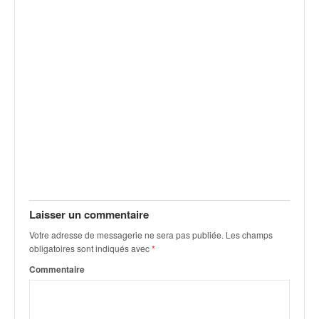
v
i
d
é
o
s
e
t
p
h
o
t
o
s
Laisser un commentaire
p
o
Votre adresse de messagerie ne sera pas publiée.
Les champs
u
obligatoires sont indiqués avec
*
r
Commentaire
c
h
a