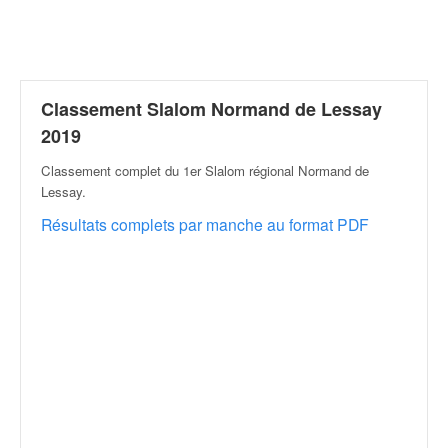
r
a
l
l
y
e
Classement Slalom Normand de Lessay
:
2019
N
e
Classement complet du 1er Slalom régional Normand de
w
Lessay
.
s
Résultats complets par manche au format PDF
,
r
é
s
u
l
t
a
t
s
,