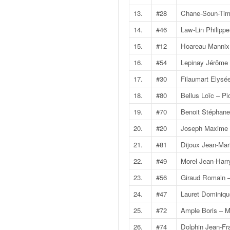
v
13.
#28
Chane-Soun-Time
i
d
14.
#46
Law-Lin Philipp
é
15.
#12
Hoareau Mannix 
o
s
16.
#54
Lepinay Jérôme 
e
17.
#30
Filaumart Elysée
t
p
18.
#80
Bellus Loïc – Pi
h
19.
#70
Benoit Stéphane
o
t
20.
#20
Joseph Maxime –
o
21.
#81
Dijoux Jean-Mari
s
p
22.
#49
Morel Jean-Harr
o
23.
#56
Giraud Romain 
u
r
24.
#47
Lauret Dominiq
c
25.
#72
Ample Boris – M
h
a
26.
#74
Dolphin Jean-Fr