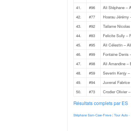
C
,
41.
#96
Ali Stéphane – 
d
42.
#77
Hoarau Jérémy 
u
c
43.
#92
Tailame Nicolas
h
44.
#83
Felicite Sully – 
a
m
45.
#95
Ali Célestin – A
p
46.
#99
Fontaine Denis –
i
o
47.
#98
Ali Amandine –
n
48.
#59
Severin Kenjy – 
n
a
49.
#94
Juvenal Fabrice
t
e
50.
#73
Crodier Olivier 
t
Résultats complets par ES
d
e
Stéphane Sam-Caw-Freve
|
Tour Auto -
l
a
c