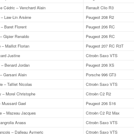
 Cédric – Venchard Alain
Renault Clio R3
e – Law-Lin Arsène
Peugeot 208 R2
– Baret Florent
Peugeot 206 RC
– Gipier Renaldo
Peugeot 206 RC
 – Maillot Florian
Peugeot 207 RC R3T
card Justine
Citroën Saxo VTS
 – Benard Jordan
Peugeot 206 XS
 Garsani Alain
Porsche 996 GT3
e – Tafilet Nicolas
Citroën Saxo VTS
y – Morel Christophe
Citroën C2 R2
– Mussard Gael
Peugeot 206 S16
ue – Mazeau Jacques
Citroën C2 R2 Max
angrolia Anass
Citroën Saxo VTS
ançois – Dalleau Aymeric
Citroën Saxo VTS