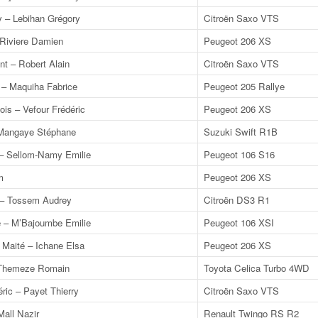
y – Lebihan Grégory
Citroën Saxo VTS
 Riviere Damien
Peugeot 206 XS
t – Robert Alain
Citroën Saxo VTS
 – Maquiha Fabrice
Peugeot 205 Rallye
is – Vefour Frédéric
Peugeot 206 XS
– Mangaye Stéphane
Suzuki Swift R1B
– Sellom-Namy Emilie
Peugeot 106 S16
m
Peugeot 206 XS
– Tossem Audrey
Citroën DS3 R1
e – M’Bajoumbe Emilie
Peugeot 106 XSI
Maité – Ichane Elsa
Peugeot 206 XS
 Themeze Romain
Toyota Celica Turbo 4WD
éric – Payet Thierry
Citroën Saxo VTS
Mall Nazir
Renault Twingo RS R2