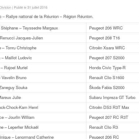
ivision
| Publié le 31 juillet 2016
o – Rallye national de la Réunion – Région Réunion
.
Stéphane – Teyssedre Margaux
Peugeot 206 WRC
 Renucci Jacques-Julien
Peugeot 208 T16
 – Tonru Christophe
Citroën Xsara WRC
 – Maillot Ludovic
Peugeot 207 S2000
– Rajoel Muriel
Honda Civic Type-R
– Vavelin Bruno
Renault Clio S1600
 Zaneguy Souka
Škoda Fabia S2000
Mareux Julie
Subaru Impreza GT Turbo
Fock-Chock-Kam Henri
Citroën DS3 R3T Max
e – Jourlin William
Peugeot 207 RC R3T
e – Leperlier Mickaël
Renault Clio R3
nique – Lenormand Catherine
Peugeot 206 RC