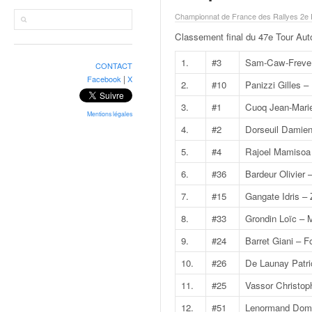
r
a
Championnat de France des Rallyes 2e D
l
Classement final du 47e Tour Aut
l
y
1.
#3
Sam-Caw-Freve 
CONTACT
e
|
Facebook
X
2.
#10
Panizzi Gilles –
:
N
3.
#1
Cuoq Jean-Marie
e
Mentions légales
4.
#2
Dorseuil Damien
w
s
5.
#4
Rajoel Mamisoa 
,
6.
#36
Bardeur Olivier 
r
é
7.
#15
Gangate Idris –
s
u
8.
#33
Grondin Loïc – 
l
9.
#24
Barret Giani – 
t
a
10.
#26
De Launay Patric
t
11.
#25
Vassor Christoph
s
,
12.
#51
Lenormand Domi