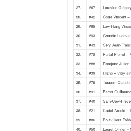
q
27.
#67
Laravine Grégor
u
e
28.
#42
Corre Vincent –
r
a
29.
#65
Law-Hang Vincen
l
30.
#93
Grondin Ludovic
l
y
31.
#43
Sery Jean-Franço
e
32.
#78
Partal Pierrot 
d
u
33.
#88
Ramjane Julien 
W
34.
#39
Hizno – Vitry Ji
R
C
35.
#79
Tossem Claude 
,
36.
#91
Barret Guillaum
d
e
37.
#40
Sam-Caw-Freve 
l
38.
#21
Cadet Arnold –
'
E
39.
#86
Boisvilliers Fréd
R
40.
#50
Lauret Olivier – 