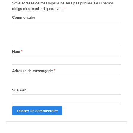
q
Votre adresse de messagerie ne sera pas publiée.
Les champs
u
obligatoires sont indiqués avec
*
e
Commentaire
r
a
l
l
y
e
Nom
*
d
u
W
Adresse de messagerie
*
R
C
,
Site web
d
e
l
'
E
R