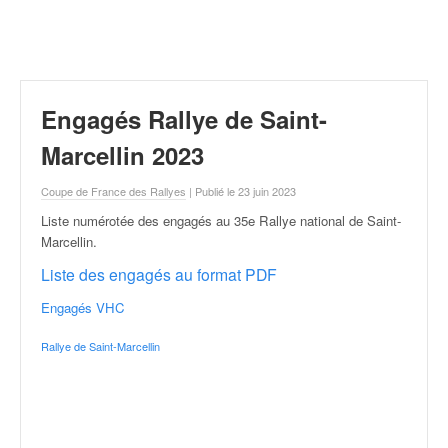
r
a
l
l
y
e
Engagés Rallye de Saint-
:
N
Marcellin 2023
e
w
Coupe de France des Rallyes
| Publié le 23 juin 2023
s
Liste numérotée des engagés au 35e Rallye national de Saint-
,
Marcellin
.
r
é
Liste des engagés au format PDF
s
Engagés VHC
u
l
Rallye de Saint-Marcellin
t
a
t
s
,