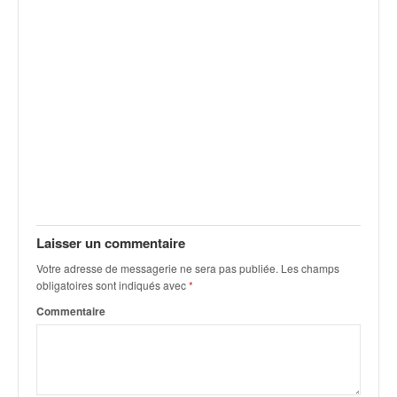
v
i
d
é
o
s
e
t
p
h
o
t
o
Laisser un commentaire
s
Votre adresse de messagerie ne sera pas publiée.
Les champs
p
obligatoires sont indiqués avec
*
o
u
Commentaire
r
c
h
a