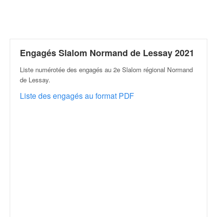
r
a
l
l
y
e
Engagés Slalom Normand de Lessay 2021
:
Liste numérotée des engagés au 2e Slalom régional Normand
N
de Lessay
.
e
w
Liste des engagés au format PDF
s
,
r
é
s
u
l
t
a
t
s
,