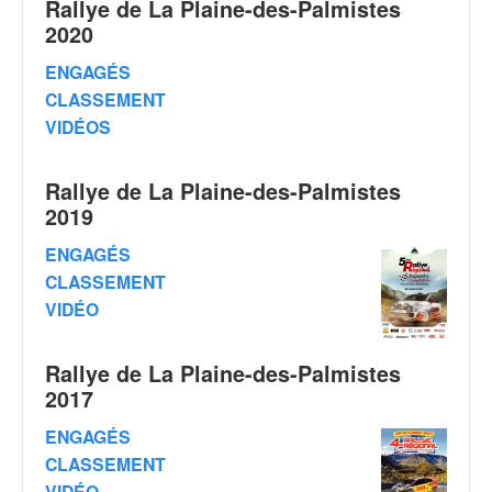
Rallye de La Plaine-des-Palmistes
v
2020
i
d
ENGAGÉS
é
CLASSEMENT
o
VIDÉOS
s
e
t
Rallye de La Plaine-des-Palmistes
p
2019
h
o
ENGAGÉS
t
CLASSEMENT
o
VIDÉO
s
p
o
Rallye de La Plaine-des-Palmistes
u
2017
r
c
ENGAGÉS
h
CLASSEMENT
a
VIDÉO