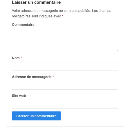
Laisser un commentaire
o
u
Votre adresse de messagerie ne sera pas publiée.
Les champs
p
obligatoires sont indiqués avec
*
e
Commentaire
d
e
F
r
a
Nom
*
n
c
e
e
Adresse de messagerie
*
t
a
u
Site web
s
s
i
t
o