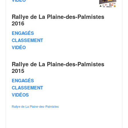
q
u
e
Rallye de La Plaine-des-Palmistes
r
2016
a
l
ENGAGÉS
l
CLASSEMENT
y
VIDÉO
e
d
u
Rallye de La Plaine-des-Palmistes
W
2015
R
C
ENGAGÉS
,
CLASSEMENT
d
VIDÉOS
e
l
Rallye de La Plaine-des-Palmistes
'
E
R