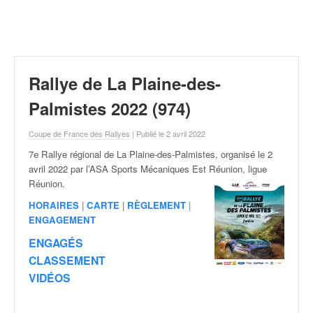
r
a
l
l
y
e
Rallye de La Plaine-des-
:
N
Palmistes 2022 (974)
e
w
Coupe de France des Rallyes
| Publié le 2 avril 2022
s
7e Rallye régional de La Plaine-des-Palmistes, organisé le 2
,
avril
2022 par l’ASA Sports Mécaniques Est Réunion, ligue
r
Réunion.
é
s
HORAIRES
|
CARTE
|
RÈGLEMENT
|
u
ENGAGEMENT
l
ENGAGÉS
t
CLASSEMENT
a
VIDÉOS
t
s
,