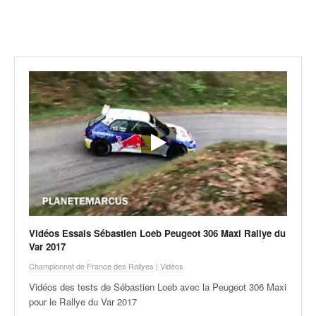
r
a
l
l
y
e
:
N
e
w
s
,
r
é
s
u
Vidéos Essais Sébastien Loeb Peugeot 306 Maxi Rallye du
l
Var 2017
t
a
Championnat de France des Rallyes
|
Vidéos
t
Vidéos des tests de Sébastien Loeb avec la Peugeot 306 Maxi
s
pour le Rallye du Var 2017
,