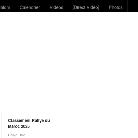
lalom
Calendrier
Vidéos
[Direct Vidéo]
Photos
Classement Rallye du
Maroc 2025
Rallye-Raid