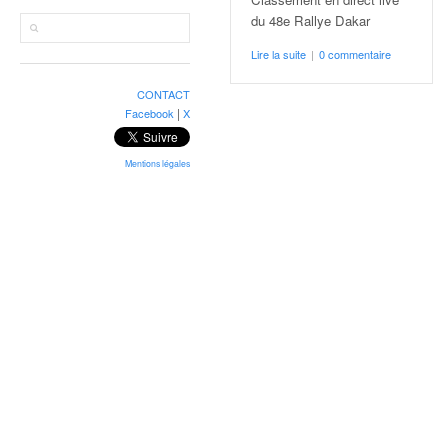
r
a
du 48e Rallye Dakar
l
Lire la suite
|
0 commentaire
l
y
CONTACT
e
|
Facebook
X
:
N
e
Mentions légales
w
s
,
r
é
s
u
l
t
a
t
s
,