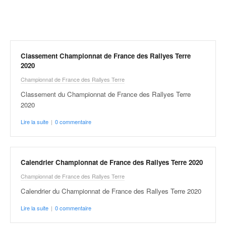
r
a
l
l
y
e
Classement Championnat de France des Rallyes Terre
:
2020
N
Championnat de France des Rallyes Terre
e
Classement du Championnat de France des Rallyes Terre
w
2020
s
,
Lire la suite
|
0 commentaire
r
é
s
u
Calendrier Championnat de France des Rallyes Terre 2020
l
Championnat de France des Rallyes Terre
t
a
Calendrier du Championnat de France des Rallyes Terre 2020
t
Lire la suite
|
0 commentaire
s
,