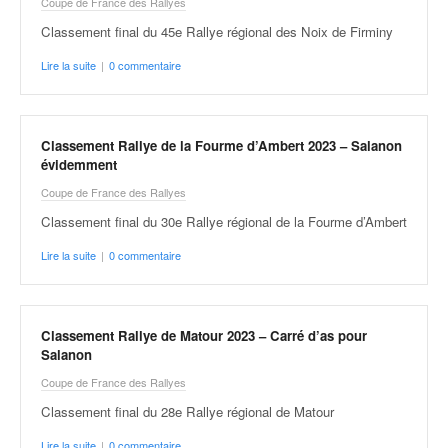
r
Coupe de France des Rallyes
s
Classement final du 45e Rallye régional des Noix de Firminy
e
d
Lire la suite
|
0 commentaire
e
c
ô
t
Classement Rallye de la Fourme d’Ambert 2023 – Salanon
évidemment
e
e
Coupe de France des Rallyes
t
Classement final du 30e Rallye régional de la Fourme d’Ambert
d
u
Lire la suite
|
0 commentaire
s
l
a
l
Classement Rallye de Matour 2023 – Carré d’as pour
Salanon
o
m
Coupe de France des Rallyes
Classement final du 28e Rallye régional de Matour
Lire la suite
|
0 commentaire