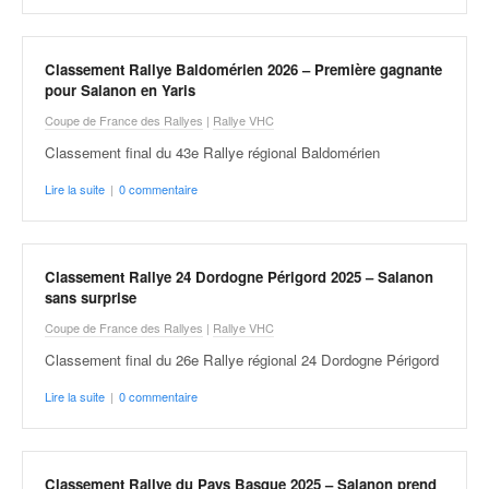
v
i
d
Classement Rallye Baldomérien 2026 – Première gagnante
é
pour Salanon en Yaris
o
Coupe de France des Rallyes
|
Rallye VHC
s
e
Classement final du 43e Rallye régional Baldomérien
t
Lire la suite
|
0 commentaire
p
h
o
t
Classement Rallye 24 Dordogne Périgord 2025 – Salanon
o
sans surprise
s
Coupe de France des Rallyes
|
Rallye VHC
p
o
Classement final du 26e Rallye régional 24 Dordogne Périgord
u
Lire la suite
|
0 commentaire
r
c
h
a
Classement Rallye du Pays Basque 2025 – Salanon prend