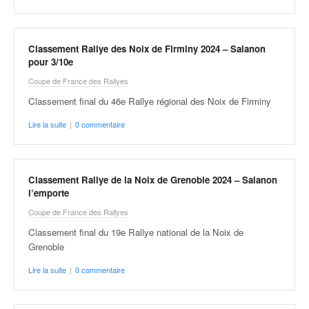
o
u
p
Classement Rallye des Noix de Firminy 2024 – Salanon
e
pour 3/10e
d
e
Coupe de France des Rallyes
F
Classement final du 46e Rallye régional des Noix de Firminy
r
a
Lire la suite
|
0 commentaire
n
c
e
Classement Rallye de la Noix de Grenoble 2024 – Salanon
e
l’emporte
t
a
Coupe de France des Rallyes
u
Classement final du 19e Rallye national de la Noix de
s
Grenoble
s
i
Lire la suite
|
0 commentaire
t
o