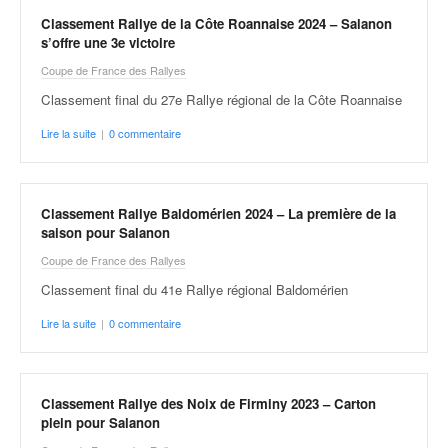
u
Classement Rallye de la Côte Roannaise 2024 – Salanon
t
s’offre une 3e victoire
e
l
Coupe de France des Rallyes
'
Classement final du 27e Rallye régional de la Côte Roannaise
a
c
Lire la suite
|
0 commentaire
t
u
a
Classement Rallye Baldomérien 2024 – La première de la
l
saison pour Salanon
i
t
Coupe de France des Rallyes
é
Classement final du 41e Rallye régional Baldomérien
d
e
Lire la suite
|
0 commentaire
l
a
c
Classement Rallye des Noix de Firminy 2023 – Carton
o
plein pour Salanon
u