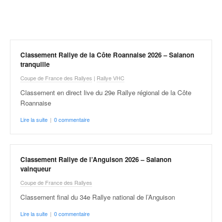
r
a
l
l
y
e
Classement Rallye de la Côte Roannaise 2026 – Salanon
:
tranquille
N
Coupe de France des Rallyes
|
Rallye VHC
e
Classement en direct live du 29e Rallye régional de la Côte
w
Roannaise
s
,
Lire la suite
|
0 commentaire
r
é
s
u
Classement Rallye de l’Anguison 2026 – Salanon
l
vainqueur
t
Coupe de France des Rallyes
a
t
Classement final du 34e Rallye national de l’Anguison
s
Lire la suite
|
0 commentaire
,