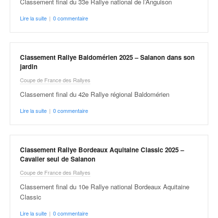
C
Classement final du 33e Rallye national de l’Anguison
,
Lire la suite
|
0 commentaire
d
u
c
h
Classement Rallye Baldomérien 2025 – Salanon dans son
a
jardin
m
Coupe de France des Rallyes
p
i
Classement final du 42e Rallye régional Baldomérien
o
Lire la suite
|
0 commentaire
n
n
a
t
Classement Rallye Bordeaux Aquitaine Classic 2025 –
e
Cavalier seul de Salanon
t
d
Coupe de France des Rallyes
e
Classement final du 10e Rallye national Bordeaux Aquitaine
l
Classic
a
c
Lire la suite
|
0 commentaire