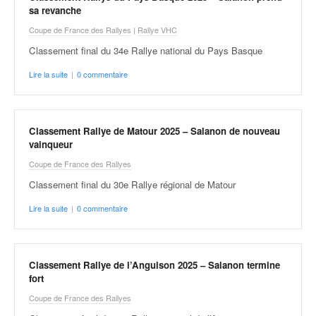
q
sa revanche
u
Coupe de France des Rallyes
|
Rallye VHC
e
r
Classement final du 34e Rallye national du Pays Basque
a
Lire la suite
|
0 commentaire
l
l
y
e
Classement Rallye de Matour 2025 – Salanon de nouveau
d
vainqueur
u
Coupe de France des Rallyes
W
R
Classement final du 30e Rallye régional de Matour
C
Lire la suite
|
0 commentaire
,
d
e
l
Classement Rallye de l’Anguison 2025 – Salanon termine
'
fort
E
Coupe de France des Rallyes
R