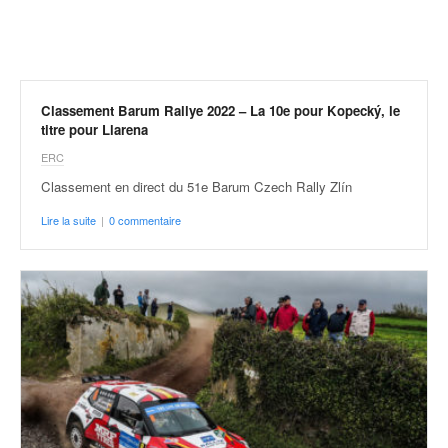
r
a
l
l
y
e
Classement Barum Rallye 2022 – La 10e pour Kopecký, le
:
titre pour Llarena
N
ERC
e
Classement en direct du 51e Barum Czech Rally Zlín
w
s
Lire la suite
|
0 commentaire
,
r
é
s
u
l
t
a
t
s
,