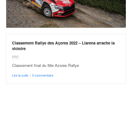
v
i
d
é
o
s
e
Classement Rallye des Açores 2022 – Llarena arrache la
t
victoire
p
ERC
h
Classement final du 56e Azores Rallye
o
t
Lire la suite
|
0 commentaire
o
s
p
o
u
r
c
h
a