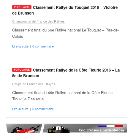
q
Classement Rallye du Touquet 2016 – Victoire
u
de Brunson
e
r
Championnat de France des Rallyes
a
Classement final du 56e Rallye national Le Touquet – Pas-de-
l
Calais
l
y
Lire la suite
|
0 commentaire
e
d
u
Classement Rallye de la Côte Fleurie 2016 – La
W
5e de Brunson
R
C
Coupe de France des Rallyes
,
Classement final du 46e Rallye national de la Côte Fleurie –
d
Trouville Deauville
e
l
Lire la suite
|
0 commentaire
'
E
R