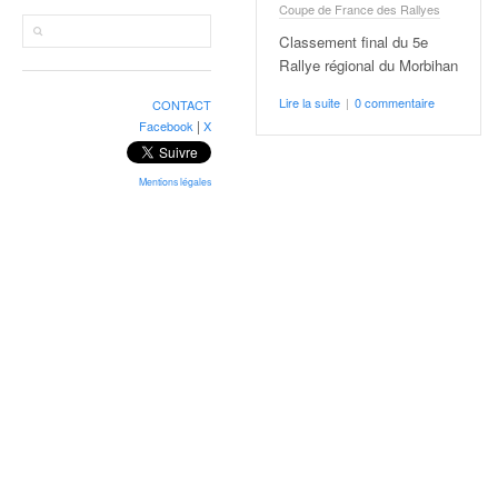
r
Coupe de France des Rallyes
a
Classement final du 5e
l
Rallye régional du Morbihan
l
y
Lire la suite
|
0 commentaire
CONTACT
e
|
Facebook
X
:
N
e
Mentions légales
w
s
,
r
é
s
u
l
t
a
t
s
,