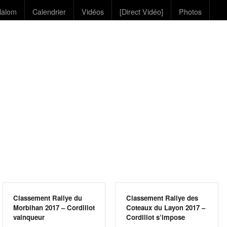
lalom
Calendrier
Vidéos
[Direct Vidéo]
Photos
Classement Rallye du
Classement Rallye des
Morbihan 2017 – Cordillot
Coteaux du Layon 2017 –
vainqueur
Cordillot s’impose