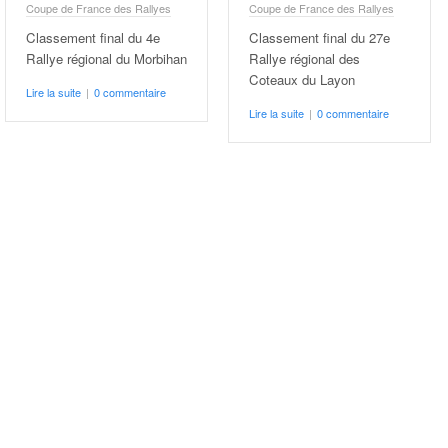
Coupe de France des Rallyes
Coupe de France des Rallyes
Classement final du 4e
Classement final du 27e
Rallye régional du Morbihan
Rallye régional des
Coteaux du Layon
Lire la suite
|
0 commentaire
Lire la suite
|
0 commentaire