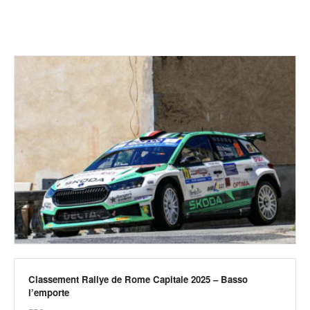
r
a
l
l
y
e
:
N
e
w
s
,
r
é
s
u
l
t
a
t
Classement Rallye de Rome Capitale 2025 – Basso
s
l’emporte
,