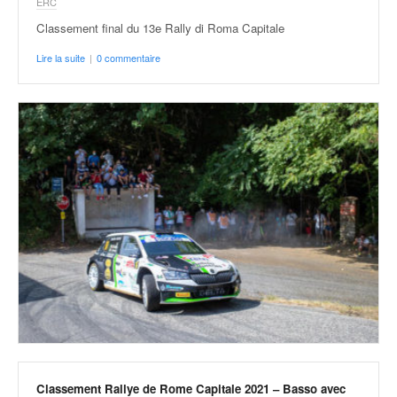
ERC
v
Classement final du 13e Rally di Roma Capitale
i
d
Lire la suite
|
0 commentaire
é
o
s
e
t
p
h
o
t
o
s
p
o
u
r
c
h
a
Classement Rallye de Rome Capitale 2021 – Basso avec