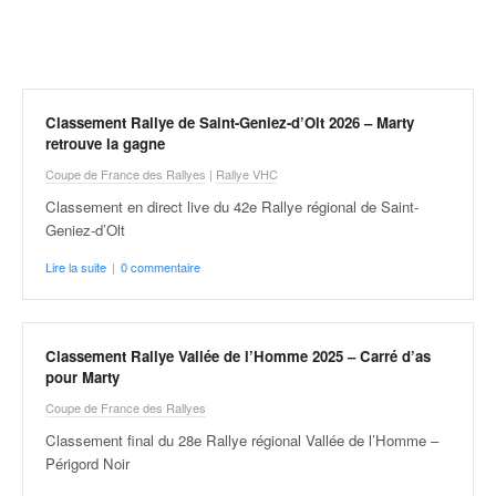
r
a
l
l
y
e
Classement Rallye de Saint-Geniez-d’Olt 2026 – Marty
:
retrouve la gagne
N
Coupe de France des Rallyes
|
Rallye VHC
e
Classement en direct live du 42e Rallye régional de Saint-
w
Geniez-d’Olt
s
,
Lire la suite
|
0 commentaire
r
é
s
u
Classement Rallye Vallée de l’Homme 2025 – Carré d’as
l
pour Marty
t
Coupe de France des Rallyes
a
t
Classement final du 28e Rallye régional Vallée de l’Homme –
s
Périgord Noir
,