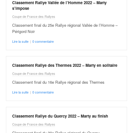
u
Classement Rallye Vallée de l’Homme 2022 – Marty
t
s’impose
e
Coupe de France des Rallyes
l
Classement final du 25e Rallye régional Vallée de l’Homme –
'
Périgord Noir
a
c
Lire la suite
|
0 commentaire
t
u
a
l
Classement Rallye des Thermes 2022 – Marty en solitaire
i
Coupe de France des Rallyes
t
Classement final du 16e Rallye régional des Thermes
é
d
Lire la suite
|
0 commentaire
e
l
a
c
Classement Rallye du Quercy 2022 – Marty au finish
o
Coupe de France des Rallyes
u
Classement final du 39e Rallye régional du Quercy