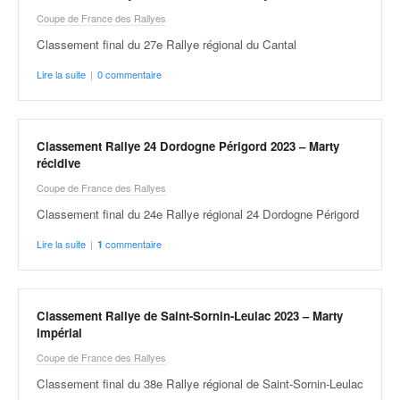
C
,
Coupe de France des Rallyes
d
Classement final du 27e Rallye régional du Cantal
u
c
Lire la suite
|
0 commentaire
h
a
m
Classement Rallye 24 Dordogne Périgord 2023 – Marty
p
récidive
i
o
Coupe de France des Rallyes
n
Classement final du 24e Rallye régional 24 Dordogne Périgord
n
a
Lire la suite
|
commentaire
1
t
e
t
Classement Rallye de Saint-Sornin-Leulac 2023 – Marty
d
impérial
e
l
Coupe de France des Rallyes
a
Classement final du 38e Rallye régional de Saint-Sornin-Leulac
c