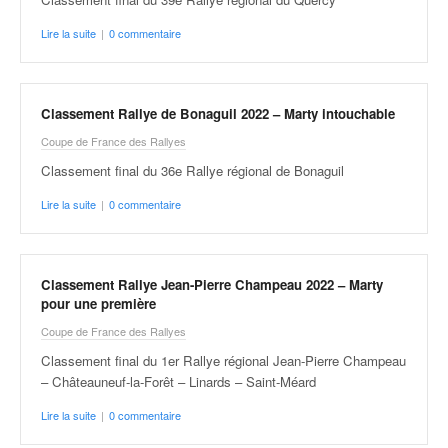
r
s
Lire la suite
|
0 commentaire
e
d
e
c
Classement Rallye de Bonaguil 2022 – Marty intouchable
ô
Coupe de France des Rallyes
t
e
Classement final du 36e Rallye régional de Bonaguil
e
Lire la suite
|
0 commentaire
t
d
u
s
Classement Rallye Jean-Pierre Champeau 2022 – Marty
l
pour une première
a
Coupe de France des Rallyes
l
o
Classement final du 1er Rallye régional Jean-Pierre Champeau
m
– Châteauneuf-la-Forêt – Linards – Saint-Méard
Lire la suite
|
0 commentaire