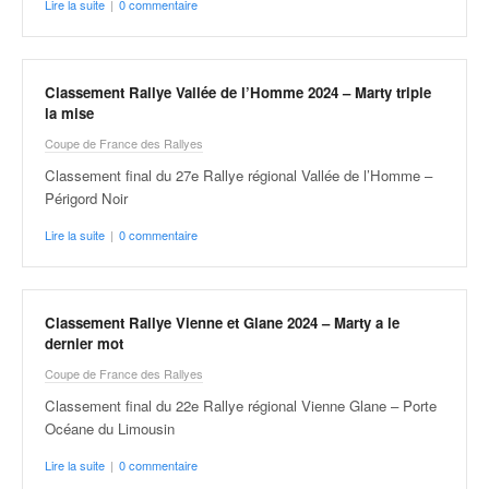
Lire la suite
|
0 commentaire
v
i
d
é
Classement Rallye Vallée de l’Homme 2024 – Marty triple
o
la mise
s
Coupe de France des Rallyes
e
t
Classement final du 27e Rallye régional Vallée de l’Homme –
p
Périgord Noir
h
Lire la suite
|
0 commentaire
o
t
o
s
Classement Rallye Vienne et Glane 2024 – Marty a le
p
dernier mot
o
Coupe de France des Rallyes
u
r
Classement final du 22e Rallye régional Vienne Glane – Porte
c
Océane du Limousin
h
Lire la suite
|
0 commentaire
a