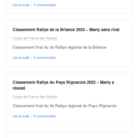
o
Lire la suite
|
commentaire
1
u
p
e
Classement Rallye de la Briance 2023 – Marty sans rival
d
e
Coupe de France des Rallyes
F
Classement final du 3e Rallye régional de la Briance
r
a
Lire la suite
|
commentaire
1
n
c
e
e
Classement Rallye du Pays Rignacois 2022 – Marty a
t
résisté
a
Coupe de France des Rallyes
u
Classement final du 3e Rallye régional du Pays Rignacois
s
s
Lire la suite
|
0 commentaire
i
t
o