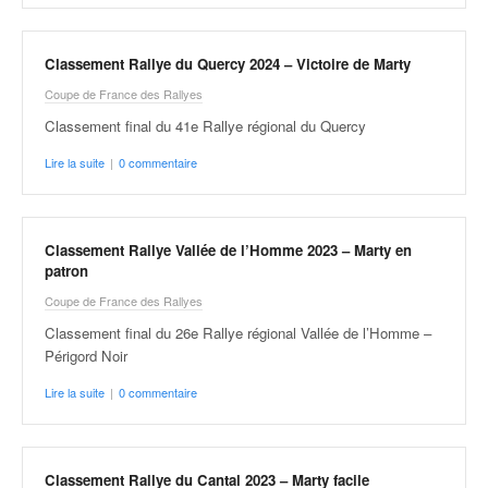
q
u
e
Classement Rallye du Quercy 2024 – Victoire de Marty
r
Coupe de France des Rallyes
a
l
Classement final du 41e Rallye régional du Quercy
l
Lire la suite
|
0 commentaire
y
e
d
u
Classement Rallye Vallée de l’Homme 2023 – Marty en
W
patron
R
Coupe de France des Rallyes
C
,
Classement final du 26e Rallye régional Vallée de l’Homme –
d
Périgord Noir
e
Lire la suite
|
0 commentaire
l
'
E
R
Classement Rallye du Cantal 2023 – Marty facile