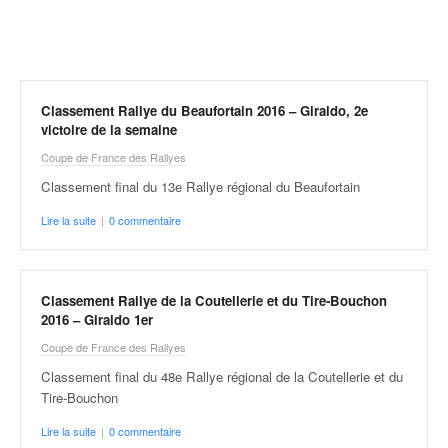
r
a
l
l
y
e
Classement Rallye du Beaufortain 2016 – Giraldo, 2e
:
victoire de la semaine
N
Coupe de France des Rallyes
e
Classement final du 13e Rallye régional du Beaufortain
w
s
Lire la suite
|
0 commentaire
,
r
é
s
Classement Rallye de la Coutellerie et du Tire-Bouchon
u
2016 – Giraldo 1er
l
Coupe de France des Rallyes
t
a
Classement final du 48e Rallye régional de la Coutellerie et du
t
Tire-Bouchon
s
Lire la suite
|
0 commentaire
,