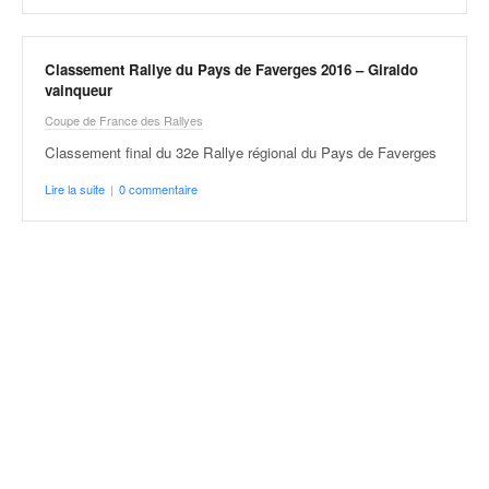
v
i
d
Classement Rallye du Pays de Faverges 2016 – Giraldo
é
vainqueur
o
Coupe de France des Rallyes
s
e
Classement final du 32e Rallye régional du Pays de Faverges
t
Lire la suite
|
0 commentaire
p
h
o
t
o
s
p
o
u
r
c
h
a