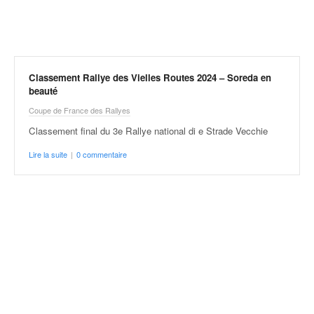
r
a
l
l
y
e
Classement Rallye des Vielles Routes 2024 – Soreda en
:
beauté
N
Coupe de France des Rallyes
e
Classement final du 3e Rallye national di e Strade Vecchie
w
s
Lire la suite
|
0 commentaire
,
r
é
s
u
l
t
a
t
s
,