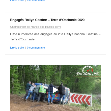
o
u
p
e
Engagés Rallye Castine – Terre d’Occitanie 2020
d
Championnat de France des Rallyes Terre
e
Liste numérotée des engagés au 20e Rallye national Castine –
F
Terre d’Occitanie
r
a
Lire la suite
|
0 commentaire
n
c
e
e
t
a
u
s
s
i
t
o