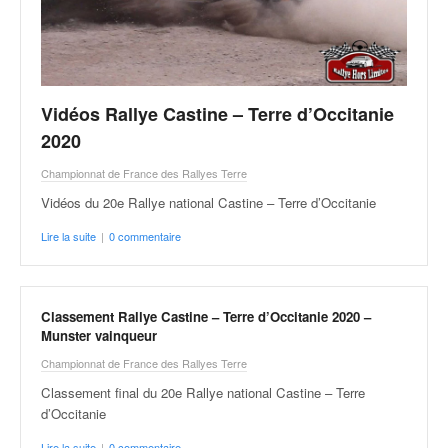
C
,
d
u
c
h
Vidéos Rallye Castine – Terre d’Occitanie
a
2020
m
p
Championnat de France des Rallyes Terre
i
Vidéos du 20e Rallye national Castine – Terre d’Occitanie
o
n
Lire la suite
|
0 commentaire
n
a
t
e
Classement Rallye Castine – Terre d’Occitanie 2020 –
t
Munster vainqueur
d
Championnat de France des Rallyes Terre
e
Classement final du 20e Rallye national Castine – Terre
l
d’Occitanie
a
c
Lire la suite
|
0 commentaire