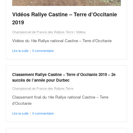
u
t
Vidéos Rallye Castine – Terre d’Occitanie
e
l
2019
'
Championnat de France des Rallyes Terre
|
Vidéos
a
c
Vidéos du 19e Rallye national Castine – Terre d’Occitanie
t
Lire la suite
|
0 commentaire
u
a
l
i
Classement Rallye Castine – Terre d’Occitanie 2019 – 2e
t
succès de l’année pour Durbec
é
Championnat de France des Rallyes Terre
d
e
Classement final du 19e Rallye national Castine – Terre
l
d’Occitanie
a
Lire la suite
|
0 commentaire
c
o
u