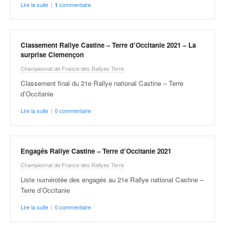
Lire la suite
|
commentaire
1
v
i
d
é
Classement Rallye Castine – Terre d’Occitanie 2021 – La
o
surprise Clemençon
s
Championnat de France des Rallyes Terre
e
t
Classement final du 21e Rallye national Castine – Terre
p
d’Occitanie
h
Lire la suite
|
0 commentaire
o
t
o
s
Engagés Rallye Castine – Terre d’Occitanie 2021
p
o
Championnat de France des Rallyes Terre
u
Liste numérotée des engagés au 21e Rallye national Castine –
r
Terre d’Occitanie
c
h
Lire la suite
|
0 commentaire
a