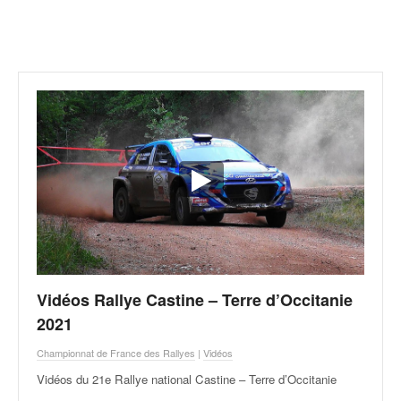
r
a
l
l
y
e
:
N
e
w
s
,
r
é
s
u
Vidéos Rallye Castine – Terre d’Occitanie
l
t
2021
a
Championnat de France des Rallyes
|
Vidéos
t
s
Vidéos du 21e Rallye national Castine – Terre d’Occitanie
,