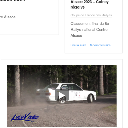
Alsace 2023 – Colney
récidive
Coupe de France des Rallyes
re Alsace
Classement final du 8e
Rallye national Centre
Alsace
Lire la suite
|
0 commentaire