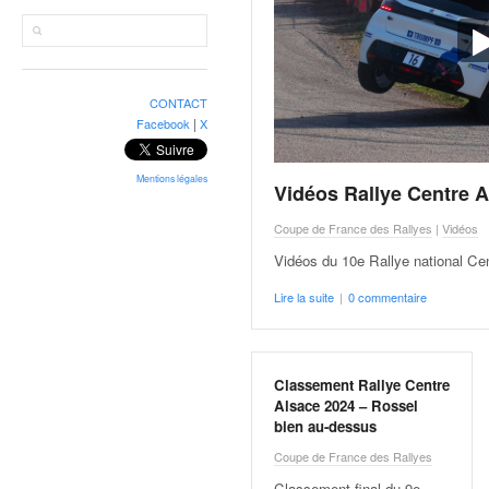
r
a
l
l
y
CONTACT
e
|
Facebook
X
:
N
e
Mentions légales
Vidéos Rallye Centre 
w
s
Coupe de France des Rallyes
|
Vidéos
,
Vidéos du 10e Rallye national Ce
r
é
Lire la suite
|
0 commentaire
s
u
l
Classement Rallye Centre
t
Alsace 2024 – Rossel
a
bien au-dessus
t
s
Coupe de France des Rallyes
,
Classement final du 9e