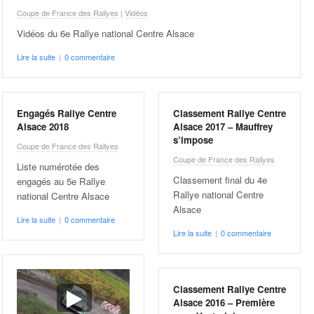
Coupe de France des Rallyes
|
Vidéos
Vidéos du 6e Rallye national Centre Alsace
Lire la suite
|
0 commentaire
Engagés Rallye Centre
Classement Rallye Centre
Alsace 2018
Alsace 2017 – Mauffrey
s’impose
Coupe de France des Rallyes
Coupe de France des Rallyes
Liste numérotée des
Classement final du 4e
engagés au 5e Rallye
Rallye national Centre
national Centre Alsace
Alsace
Lire la suite
|
0 commentaire
Lire la suite
|
0 commentaire
Classement Rallye Centre
Alsace 2016 – Première