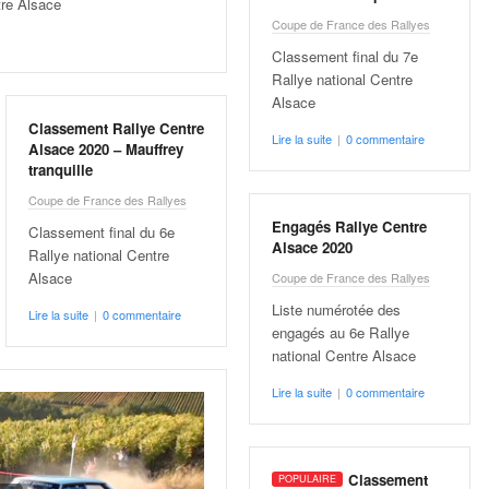
tre Alsace
Coupe de France des Rallyes
Classement final du 7e
Rallye national Centre
Alsace
Classement Rallye Centre
Lire la suite
|
0 commentaire
Alsace 2020 – Mauffrey
tranquille
Coupe de France des Rallyes
Engagés Rallye Centre
Classement final du 6e
Alsace 2020
Rallye national Centre
Alsace
Coupe de France des Rallyes
Liste numérotée des
Lire la suite
|
0 commentaire
engagés au 6e Rallye
national Centre Alsace
Lire la suite
|
0 commentaire
Classement