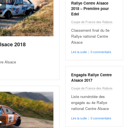
Rallye Centre Alsace
2018 – Première pour
Edel
Coupe de France des Rallyes
Classement final du 5e
Rallye national Centre
Alsace
Alsace 2018
Lire la suite
|
0 commentaire
tre Alsace
Engagés Rallye Centre
Alsace 2017
Coupe de France des Rallyes
Liste numérotée des
engagés au 4e Rallye
national Centre Alsace
Lire la suite
|
0 commentaire