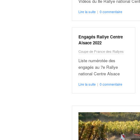
Vidéos du 8e Rallye national Cen
q
u
Lire la suite
|
0 commentaire
e
r
a
l
Engagés Rallye Centre
l
Alsace 2022
y
Coupe de France des Rallyes
e
Liste numérotée des
d
engagés au 7e Rallye
u
national Centre Alsace
W
R
Lire la suite
|
0 commentaire
C
,
d
e
l
'
E
R