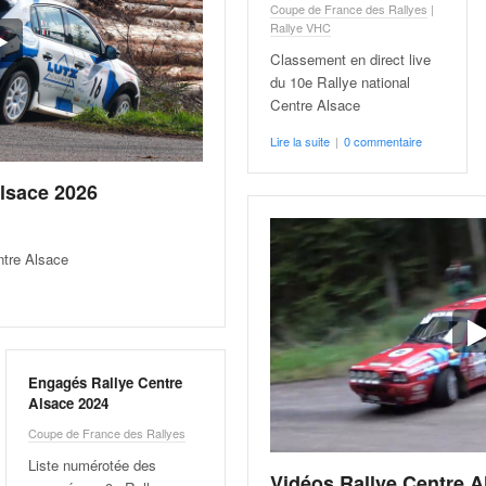
Coupe de France des Rallyes
|
Rallye VHC
Classement en direct live
du 10e Rallye national
Centre Alsace
Lire la suite
|
0 commentaire
Alsace 2026
ntre Alsace
Engagés Rallye Centre
Alsace 2024
Coupe de France des Rallyes
Liste numérotée des
Vidéos Rallye Centre A