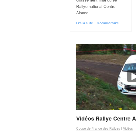
v
Rallye national Centre
i
Alsace
d
é
Lire la suite
|
0 commentaire
o
s
e
t
p
h
o
t
o
s
p
o
u
r
Vidéos Rallye Centre 
c
h
Coupe de France des Rallyes
|
Vidéos
a