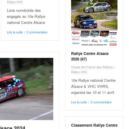
Rallye VHC
Liste numérotée des
engagés au 10e Rallye
national Centre Alsace
Lire la suite
|
0 commentaire
Rallye Centre Alsace
2026 (67)
Coupe de France des Rallyes
|
Rallye VHC
10e Rallye national Centre
Alsace & VHC VHRS,
organisé les 10 et 11 avril
Lire la suite
|
0 commentaire
Classement Rallye Centre
lsace 2024