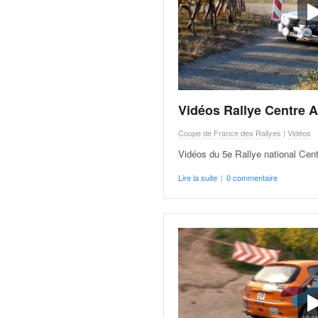
C
,
d
u
c
h
a
m
Vidéos Rallye Centre 
p
i
Coupe de France des Rallyes
|
Vidéos
o
Vidéos du 5e Rallye national Cen
n
n
Lire la suite
|
0 commentaire
a
t
e
t
d
e
l
a
c