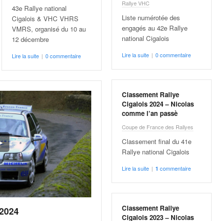
Rallye VHC
43e Rallye national
Liste numérotée des
Cigalois & VHC VHRS
engagés au 42e Rallye
VMRS, organisé du 10 au
national Cigalois
12 décembre
Lire la suite
|
0 commentaire
Lire la suite
|
0 commentaire
Classement Rallye
Cigalois 2024 – Nicolas
comme l’an passè
Coupe de France des Rallyes
Classement final du 41e
Rallye national Cigalois
Lire la suite
|
commentaire
1
Classement Rallye
 2024
Cigalois 2023 – Nicolas