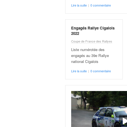
q
Lire la suite
|
0 commentaire
u
e
r
a
Engagés Rallye Cigalois
l
2022
l
Coupe de France des Rallyes
y
e
Liste numérotée des
d
engagés au 39e Rallye
u
national Cigalois
W
Lire la suite
|
0 commentaire
R
C
,
d
e
l
'
E
R