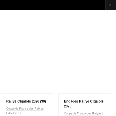
Rallye Cigalois 2026 (30)
Engagés Rallye Cigalois
2025
Coupe de France des Rallyes
|
Rallye VHC
Coupe de France des Rallyes
|