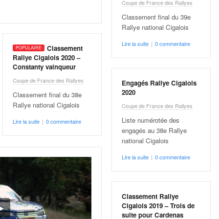
Coupe de France des Rallyes
Classement final du 39e
Rallye national Cigalois
Lire la suite
|
0 commentaire
Classement
Rallye Cigalois 2020 –
Constanty vainqueur
Coupe de France des Rallyes
Engagés Rallye Cigalois
2020
Classement final du 38e
Rallye national Cigalois
Coupe de France des Rallyes
Liste numérotée des
Lire la suite
|
0 commentaire
engagés au 38e Rallye
national Cigalois
Lire la suite
|
0 commentaire
Classement Rallye
Cigalois 2019 – Trois de
suite pour Cardenas