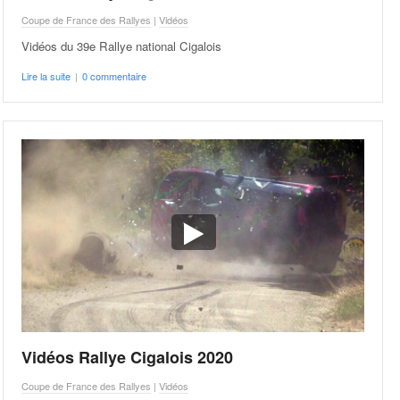
Coupe de France des Rallyes
|
Vidéos
Vidéos du 39e Rallye national Cigalois
Lire la suite
|
0 commentaire
Vidéos Rallye Cigalois 2020
Coupe de France des Rallyes
|
Vidéos