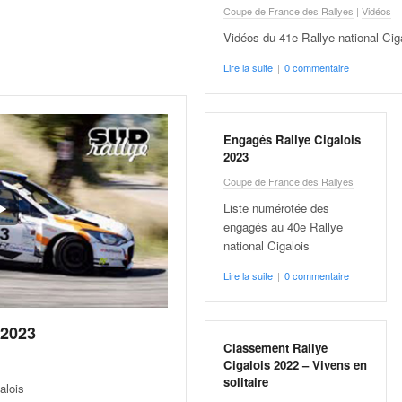
Coupe de France des Rallyes
|
Vidéos
Vidéos du 41e Rallye national Cig
Lire la suite
|
0 commentaire
Engagés Rallye Cigalois
2023
Coupe de France des Rallyes
Liste numérotée des
engagés au 40e Rallye
national Cigalois
Lire la suite
|
0 commentaire
 2023
Classement Rallye
Cigalois 2022 – Vivens en
solitaire
alois