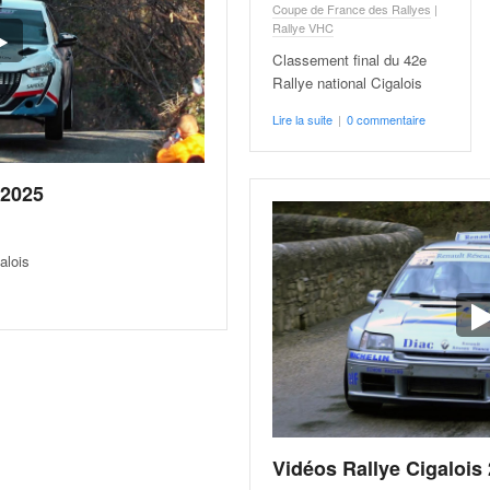
Coupe de France des Rallyes
|
Rallye VHC
Classement final du 42e
Rallye national Cigalois
Lire la suite
|
0 commentaire
 2025
alois
Vidéos Rallye Cigalois