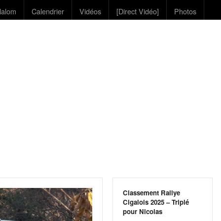
lalom
Calendrier
Vidéos
[Direct Vidéo]
Photos
Classement Rallye
Cigalois 2025 – Triplé
pour Nicolas