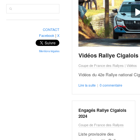
r
a
l
l
y
CONTACT
e
|
Facebook
X
:
N
e
Mentions légales
Vidéos Rallye Cigalois
w
s
Coupe de France des Rallyes
|
Vidéos
,
Vidéos du 42e Rallye national Cig
r
é
Lire la suite
|
0 commentaire
s
u
l
Engagés Rallye Cigalois
t
2024
a
t
Coupe de France des Rallyes
s
Liste provisoire des
,