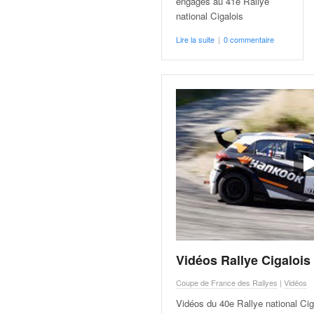
engagés au 41e Rallye
v
national Cigalois
i
d
Lire la suite
|
0 commentaire
é
o
s
e
t
p
h
o
t
o
s
p
o
u
Vidéos Rallye Cigalois
r
c
Coupe de France des Rallyes
|
Vidéos
h
a
Vidéos du 40e Rallye national Cig