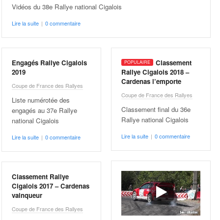
Vidéos du 38e Rallye national Cigalois
Lire la suite
|
0 commentaire
Engagés Rallye Cigalois
Classement
2019
Rallye Cigalois 2018 –
Cardenas l’emporte
Coupe de France des Rallyes
Coupe de France des Rallyes
Liste numérotée des
Classement final du 36e
engagés au 37e Rallye
Rallye national Cigalois
national Cigalois
Lire la suite
|
0 commentaire
Lire la suite
|
0 commentaire
Classement Rallye
Cigalois 2017 – Cardenas
vainqueur
Coupe de France des Rallyes