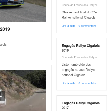
Coupe de France des Rallyes
Classement final du 37e
Rallye national Cigalois
Lire la suite
|
0 commentaire
 2019
alois
Engagés Rallye Cigalois
2018
Coupe de France des Rallyes
Liste numérotée des
engagés au 36e Rallye
national Cigalois
Lire la suite
|
0 commentaire
Engagés Rallye Cigalois
2017