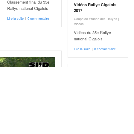
Classement final du 35e
Vidéos Rallye Cigalois
Rallye national Cigalois
2017
Lire la suite
|
0 commentaire
Coupe de France des Rallyes
|
Vidéos
Vidéos du 35e Rallye
national Cigalois
Lire la suite
|
0 commentaire
Classement
Rallye Cigalois 2016 –
Vivens en favori
Coupe de France des Rallyes
Classement final du 34e
Rallye national Cigalois
Lire la suite
|
0 commentaire
 2016