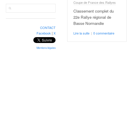
r
Coupe de France des Rallyes
a
Classement complet du
l
22e Rallye régional de
l
Basse Normandie
y
CONTACT
e
|
Facebook
X
Lire la suite
|
0 commentaire
:
N
e
Mentions légales
w
s
,
r
é
s
u
l
t
a
t
s
,