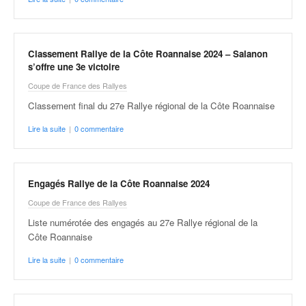
o
u
p
e
Classement Rallye de la Côte Roannaise 2024 – Salanon
d
s’offre une 3e victoire
e
Coupe de France des Rallyes
F
Classement final du 27e Rallye régional de la Côte Roannaise
r
a
Lire la suite
|
0 commentaire
n
c
e
e
Engagés Rallye de la Côte Roannaise 2024
t
Coupe de France des Rallyes
a
Liste numérotée des engagés au 27e Rallye régional de la
u
Côte Roannaise
s
s
Lire la suite
|
0 commentaire
i
t
o