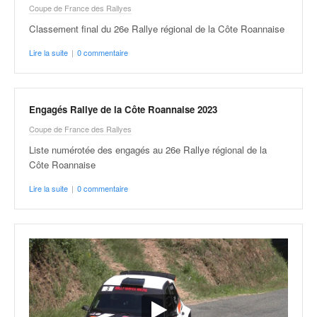
r
Coupe de France des Rallyes
s
e
Classement final du 26e Rallye régional de la Côte Roannaise
d
Lire la suite
|
0 commentaire
e
c
ô
t
Engagés Rallye de la Côte Roannaise 2023
e
Coupe de France des Rallyes
e
t
Liste numérotée des engagés au 26e Rallye régional de la
d
Côte Roannaise
u
Lire la suite
|
0 commentaire
s
l
a
l
o
m