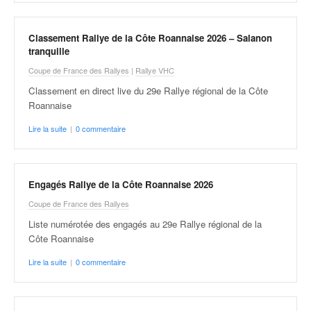
v
i
d
Classement Rallye de la Côte Roannaise 2026 – Salanon
tranquille
é
o
Coupe de France des Rallyes
|
Rallye VHC
s
Classement en direct live du 29e Rallye régional de la Côte
e
Roannaise
t
p
Lire la suite
|
0 commentaire
h
o
t
o
Engagés Rallye de la Côte Roannaise 2026
s
Coupe de France des Rallyes
p
Liste numérotée des engagés au 29e Rallye régional de la
o
Côte Roannaise
u
r
Lire la suite
|
0 commentaire
c
h
a