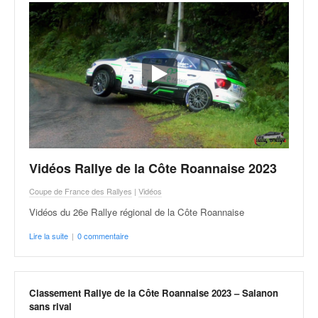
u
t
e
l
'
a
c
t
u
a
l
Vidéos Rallye de la Côte Roannaise 2023
i
t
Coupe de France des Rallyes
|
Vidéos
é
Vidéos du 26e Rallye régional de la Côte Roannaise
d
e
Lire la suite
|
0 commentaire
l
a
c
o
Classement Rallye de la Côte Roannaise 2023 – Salanon
u
sans rival