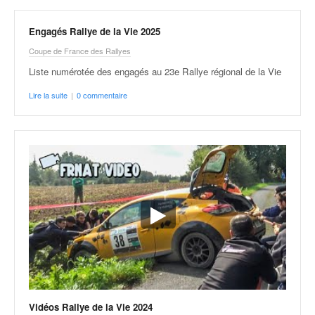
v
i
Engagés Rallye de la Vie 2025
d
Coupe de France des Rallyes
é
o
Liste numérotée des engagés au 23e Rallye régional de la Vie
s
Lire la suite
|
0 commentaire
e
t
p
h
o
t
o
s
p
o
u
r
c
h
a
Vidéos Rallye de la Vie 2024