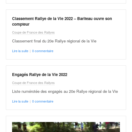
u
t
e
Classement Rallye de la Vie 2022 – Bariteau ouvre son
l
compteur
'
a
Coupe de France des Rallyes
c
Classement final du 20e Rallye régional de la Vie
t
u
Lire la suite
|
0 commentaire
a
l
i
Engagés Rallye de la Vie 2022
t
é
Coupe de France des Rallyes
d
Liste numérotée des engagés au 20e Rallye régional de la Vie
e
l
Lire la suite
|
0 commentaire
a
c
o
u