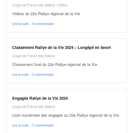
q
Coupe de France des Rallyes
|
Vidéos
u
Vidéos du 22e Rallye régional de la Vie
e
r
Lire la suite
|
0 commentaire
a
l
l
y
Classement Rallye de la Vie 2024 – Longépé en favori
e
Coupe de France des Rallyes
d
u
Classement final du 22e Rallye régional de la Vie
W
Lire la suite
|
0 commentaire
R
C
,
d
Engagés Rallye de la Vie 2024
e
Coupe de France des Rallyes
l
'
Liste numérotée des engagés au 22e Rallye régional de la Vie
E
Lire la suite
|
0 commentaire
R