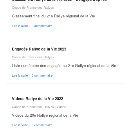
o
Coupe de France des Rallyes
u
p
Classement final du 21e Rallye régional de la Vie
e
Lire la suite
|
0 commentaire
d
e
F
r
Engagés Rallye de la Vie 2023
a
Coupe de France des Rallyes
n
c
Liste numérotée des engagés au 21e Rallye régional de la Vie
e
Lire la suite
|
0 commentaire
e
t
a
u
Vidéos Rallye de la Vie 2022
s
Coupe de France des Rallyes
|
Vidéos
s
i
Vidéos du 20e Rallye régional de la Vie
t
Lire la suite
|
0 commentaire
o