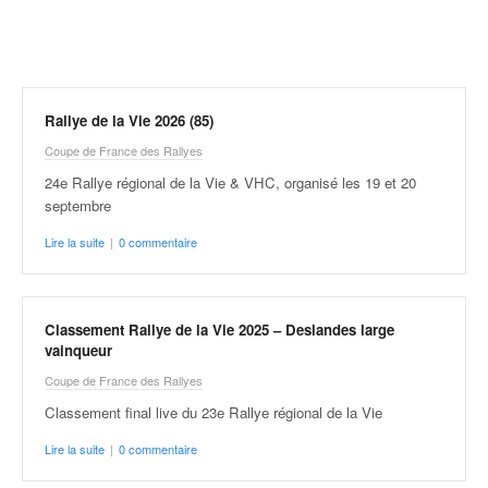
r
a
l
l
y
e
Rallye de la Vie 2026 (85)
:
Coupe de France des Rallyes
N
e
24e Rallye régional de la Vie & VHC, organisé les 19 et 20
w
septembre
s
Lire la suite
|
0 commentaire
,
r
é
s
Classement Rallye de la Vie 2025 – Deslandes large
u
vainqueur
l
Coupe de France des Rallyes
t
a
Classement final live du 23e Rallye régional de la Vie
t
Lire la suite
|
0 commentaire
s
,