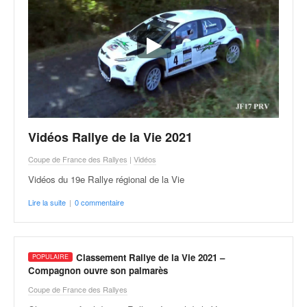
r
s
e
d
e
c
ô
t
e
e
Vidéos Rallye de la Vie 2021
t
d
Coupe de France des Rallyes
|
Vidéos
u
Vidéos du 19e Rallye régional de la Vie
s
l
Lire la suite
|
0 commentaire
a
l
o
Classement Rallye de la Vie 2021 –
m
Compagnon ouvre son palmarès
Coupe de France des Rallyes