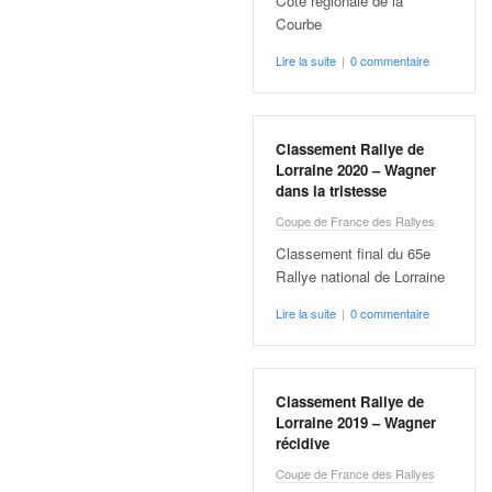
C
Côte régionale de la
,
Courbe
d
Lire la suite
|
0 commentaire
u
c
h
a
Classement Rallye de
m
Lorraine 2020 – Wagner
p
dans la tristesse
i
Coupe de France des Rallyes
o
n
Classement final du 65e
n
Rallye national de Lorraine
a
Lire la suite
|
0 commentaire
t
e
t
d
Classement Rallye de
e
Lorraine 2019 – Wagner
l
récidive
a
Coupe de France des Rallyes
c