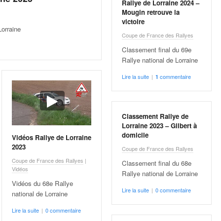
Rallye de Lorraine 2024 –
Mougin retrouve la
victoire
Lorraine
Coupe de France des Rallyes
Classement final du 69e
Rallye national de Lorraine
Lire la suite
|
commentaire
1
Classement Rallye de
Lorraine 2023 – Gilbert à
domicile
Vidéos Rallye de Lorraine
2023
Coupe de France des Rallyes
Coupe de France des Rallyes
|
Classement final du 68e
Vidéos
Rallye national de Lorraine
Vidéos du 68e Rallye
Lire la suite
|
0 commentaire
national de Lorraine
Lire la suite
|
0 commentaire