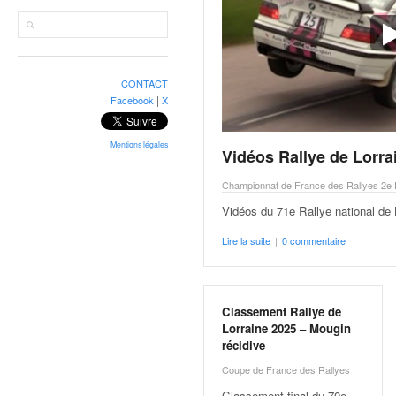
r
a
l
l
y
CONTACT
e
|
Facebook
X
:
N
e
Mentions légales
Vidéos Rallye de Lorra
w
s
Championnat de France des Rallyes 2e D
,
Vidéos du 71e Rallye national de 
r
é
Lire la suite
|
0 commentaire
s
u
l
Classement Rallye de
t
Lorraine 2025 – Mougin
a
récidive
t
s
Coupe de France des Rallyes
,
Classement final du 70e