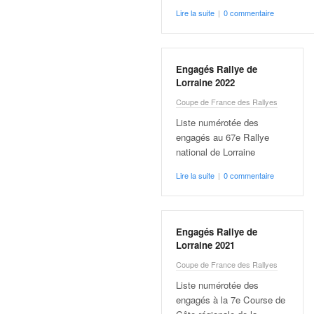
q
Lire la suite
|
0 commentaire
u
e
r
a
Engagés Rallye de
l
Lorraine 2022
l
Coupe de France des Rallyes
y
e
Liste numérotée des
d
engagés au 67e Rallye
u
national de Lorraine
W
Lire la suite
|
0 commentaire
R
C
,
d
Engagés Rallye de
e
Lorraine 2021
l
Coupe de France des Rallyes
'
E
Liste numérotée des
R
engagés à la 7e Course de