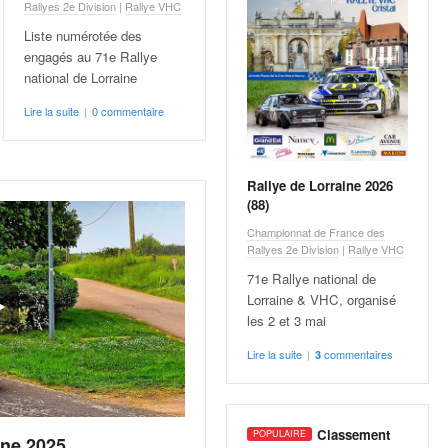
Rallyes 2e Division
|
Rallye VHC
Liste numérotée des
engagés au 71e Rallye
national de Lorraine
Lire la suite
|
0 commentaire
Rallye de Lorraine 2026
(88)
Championnat de France des
Rallyes 2e Division
|
Rallye VHC
71e Rallye national de
Lorraine & VHC, organisé
les 2 et 3 mai
Lire la suite
|
commentaires
3
Classement
ine 2025