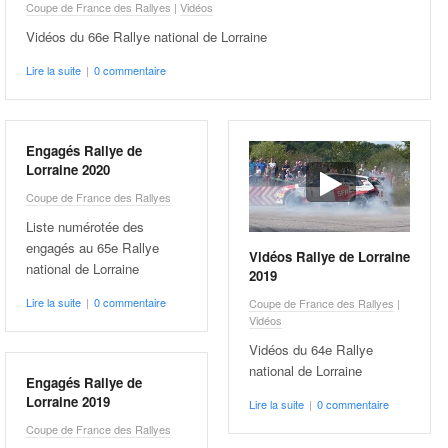
Coupe de France des Rallyes
|
Vidéos
Vidéos du 66e Rallye national de Lorraine
Lire la suite
|
0 commentaire
Engagés Rallye de
Lorraine 2020
Coupe de France des Rallyes
Liste numérotée des
engagés au 65e Rallye
Vidéos Rallye de Lorraine
national de Lorraine
2019
Lire la suite
|
0 commentaire
Coupe de France des Rallyes
|
Vidéos
Vidéos du 64e Rallye
national de Lorraine
Engagés Rallye de
Lorraine 2019
Lire la suite
|
0 commentaire
Coupe de France des Rallyes