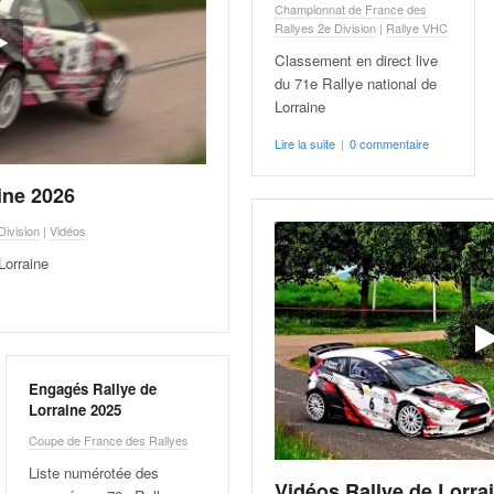
Championnat de France des
Rallyes 2e Division
|
Rallye VHC
Classement en direct live
du 71e Rallye national de
Lorraine
Lire la suite
|
0 commentaire
ine 2026
ivision
|
Vidéos
Lorraine
Engagés Rallye de
Lorraine 2025
Coupe de France des Rallyes
Liste numérotée des
Vidéos Rallye de Lorra