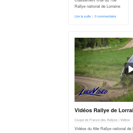
v
Rallye national de Lorraine
i
d
Lire la suite
|
0 commentaire
é
o
s
e
t
p
h
o
t
o
s
p
o
u
Vidéos Rallye de Lorra
r
c
Coupe de France des Rallyes
|
Vidéos
h
a
Vidéos du 69e Rallye national de 