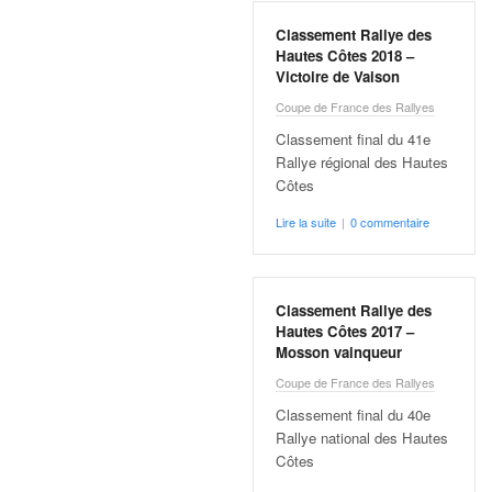
v
Classement Rallye des
i
Hautes Côtes 2018 –
d
Victoire de Vaison
é
o
Coupe de France des Rallyes
s
Classement final du 41e
e
Rallye régional des Hautes
t
Côtes
p
h
Lire la suite
|
0 commentaire
o
t
o
Classement Rallye des
s
Hautes Côtes 2017 –
p
Mosson vainqueur
o
u
Coupe de France des Rallyes
r
Classement final du 40e
c
Rallye national des Hautes
h
Côtes
a