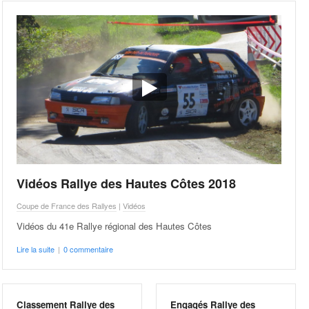
Vidéos Rallye des Hautes Côtes 2018
Coupe de France des Rallyes
|
Vidéos
Vidéos du 41e Rallye régional des Hautes Côtes
Lire la suite
|
0 commentaire
Classement Rallye des
Engagés Rallye des