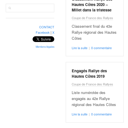
r
Hautes Côtes 2020 –
a
Millet dans la tristesse
l
l
Coupe de France des Rallyes
y
Classement final du 43e
CONTACT
e
Rallye régional des Hautes
|
Facebook
X
:
Côtes
N
e
Mentions légales
Lire la suite
|
0 commentaire
w
s
,
Engagés Rallye des
r
Hautes Côtes 2019
é
s
Coupe de France des Rallyes
u
Liste numérotée des
l
engagés au 42e Rallye
t
régional des Hautes Côtes
a
t
Lire la suite
|
0 commentaire
s
,