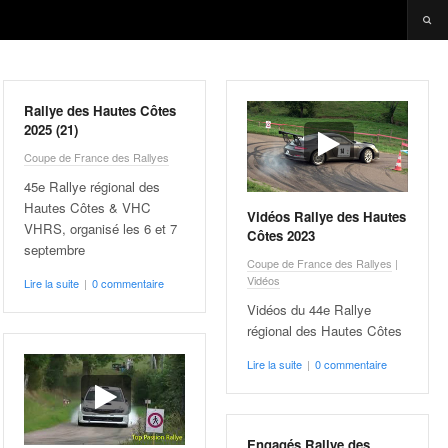
Rallye des Hautes Côtes
2025 (21)
Coupe de France des Rallyes
45e Rallye régional des
Hautes Côtes & VHC
Vidéos Rallye des Hautes
VHRS, organisé les 6 et 7
Côtes 2023
septembre
Coupe de France des Rallyes
|
Vidéos
Lire la suite
|
0 commentaire
Vidéos du 44e Rallye
régional des Hautes Côtes
Lire la suite
|
0 commentaire
Engagés Rallye des