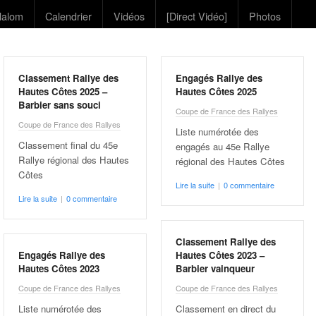
lalom
Calendrier
Vidéos
[Direct Vidéo]
Photos
Classement Rallye des
Engagés Rallye des
Hautes Côtes 2025 –
Hautes Côtes 2025
Barbier sans souci
Coupe de France des Rallyes
Coupe de France des Rallyes
Liste numérotée des
Classement final du 45e
engagés au 45e Rallye
Rallye régional des Hautes
régional des Hautes Côtes
Côtes
Lire la suite
|
0 commentaire
Lire la suite
|
0 commentaire
Classement Rallye des
Engagés Rallye des
Hautes Côtes 2023 –
Hautes Côtes 2023
Barbier vainqueur
Coupe de France des Rallyes
Coupe de France des Rallyes
Liste numérotée des
Classement en direct du