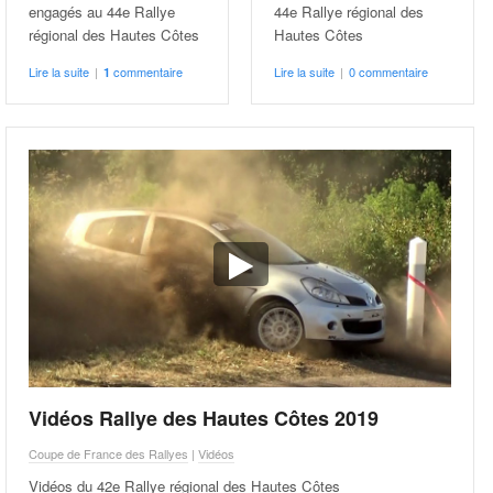
engagés au 44e Rallye
44e Rallye régional des
régional des Hautes Côtes
Hautes Côtes
Lire la suite
|
commentaire
Lire la suite
|
0 commentaire
1
Vidéos Rallye des Hautes Côtes 2019
Coupe de France des Rallyes
|
Vidéos
Vidéos du 42e Rallye régional des Hautes Côtes