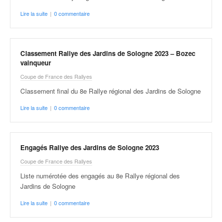
r
s
Lire la suite
|
0 commentaire
e
d
e
c
Classement Rallye des Jardins de Sologne 2023 – Bozec
ô
vainqueur
t
Coupe de France des Rallyes
e
Classement final du 8e Rallye régional des Jardins de Sologne
e
t
Lire la suite
|
0 commentaire
d
u
s
l
Engagés Rallye des Jardins de Sologne 2023
a
Coupe de France des Rallyes
l
Liste numérotée des engagés au 8e Rallye régional des
o
Jardins de Sologne
m
Lire la suite
|
0 commentaire