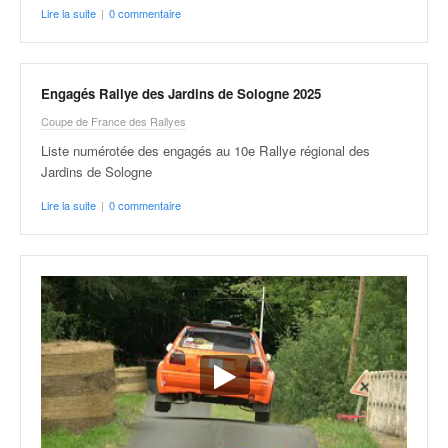
C
Lire la suite
|
0 commentaire
,
d
u
c
Engagés Rallye des Jardins de Sologne 2025
h
Coupe de France des Rallyes
a
m
Liste numérotée des engagés au 10e Rallye régional des
p
Jardins de Sologne
i
Lire la suite
|
0 commentaire
o
n
n
a
t
e
t
d
e
l
a
c