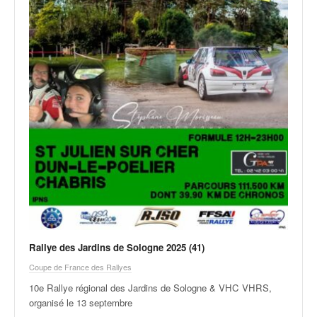
q
u
e
r
a
l
l
y
e
d
u
W
R
C
,
d
e
Rallye des Jardins de Sologne 2025 (41)
l
Coupe de France des Rallyes
'
E
10e Rallye régional des Jardins de Sologne & VHC VHRS,
R
organisé le 13 septembre