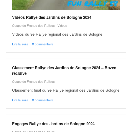
o
u
p
Vidéos Rallye des Jardins de Sologne 2024
e
Coupe de France des Rallyes
|
Vidéos
d
Vidéos du 9e Rallye régional des Jardins de Sologne
e
F
Lire la suite
|
0 commentaire
r
a
n
c
Classement Rallye des Jardins de Sologne 2024 – Bozec
e
récidive
e
Coupe de France des Rallyes
t
Classement final du 9e Rallye régional des Jardins de Sologne
a
u
Lire la suite
|
0 commentaire
s
s
i
t
Engagés Rallye des Jardins de Sologne 2024
o
Coupe de France des Rallyes