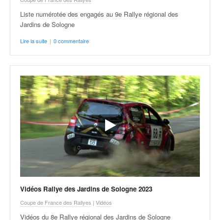
u
t
Liste numérotée des engagés au 9e Rallye régional des
e
Jardins de Sologne
l
Lire la suite
|
0 commentaire
'
a
c
t
u
a
l
i
t
é
d
e
l
a
c
Vidéos Rallye des Jardins de Sologne 2023
o
Coupe de France des Rallyes
|
Vidéos
u
Vidéos du 8e Rallye régional des Jardins de Sologne