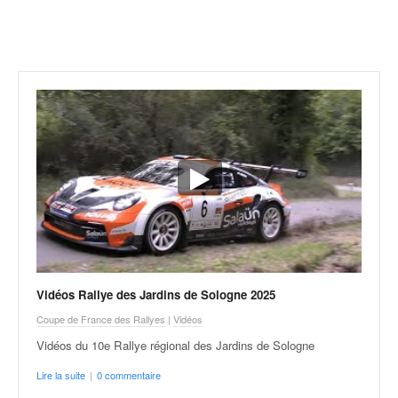
r
a
l
l
y
e
:
N
e
w
s
,
r
é
s
u
Vidéos Rallye des Jardins de Sologne 2025
l
t
Coupe de France des Rallyes
|
Vidéos
a
Vidéos du 10e Rallye régional des Jardins de Sologne
t
s
Lire la suite
|
0 commentaire
,