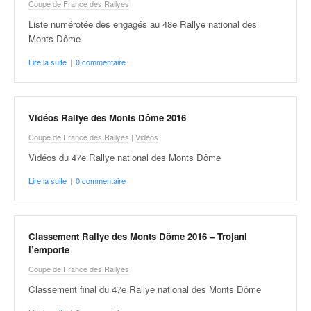
q
Coupe de France des Rallyes
u
Liste numérotée des engagés au 48e Rallye national des
e
Monts Dôme
r
a
Lire la suite
|
0 commentaire
l
l
y
Vidéos Rallye des Monts Dôme 2016
e
d
Coupe de France des Rallyes
|
Vidéos
u
Vidéos du 47e Rallye national des Monts Dôme
W
R
Lire la suite
|
0 commentaire
C
,
d
Classement Rallye des Monts Dôme 2016 – Trojani
e
l’emporte
l
'
Coupe de France des Rallyes
E
Classement final du 47e Rallye national des Monts Dôme
R