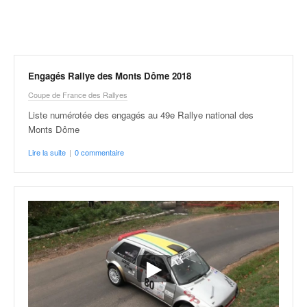
r
a
l
l
y
e
Engagés Rallye des Monts Dôme 2018
:
Coupe de France des Rallyes
N
e
Liste numérotée des engagés au 49e Rallye national des
w
Monts Dôme
s
Lire la suite
|
0 commentaire
,
r
é
s
u
l
t
a
t
s
,