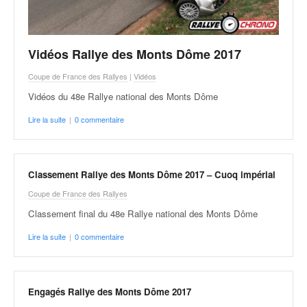
v
i
d
é
Vidéos Rallye des Monts Dôme 2017
o
Coupe de France des Rallyes
|
Vidéos
s
e
Vidéos du 48e Rallye national des Monts Dôme
t
Lire la suite
|
0 commentaire
p
h
o
t
Classement Rallye des Monts Dôme 2017 – Cuoq impérial
o
Coupe de France des Rallyes
s
p
Classement final du 48e Rallye national des Monts Dôme
o
Lire la suite
|
0 commentaire
u
r
c
h
Engagés Rallye des Monts Dôme 2017
a