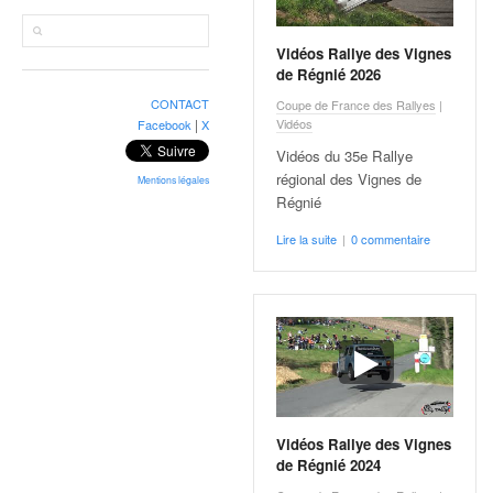
r
a
l
Vidéos Rallye des Vignes
l
de Régnié 2026
y
CONTACT
Coupe de France des Rallyes
|
e
Vidéos
|
Facebook
X
:
Vidéos du 35e Rallye
N
régional des Vignes de
e
Mentions légales
Régnié
w
s
Lire la suite
|
0 commentaire
,
r
é
s
u
l
t
a
t
Vidéos Rallye des Vignes
s
de Régnié 2024
,