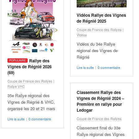
Vidéos Rallye des Vignes
de Régnié 2025
Coupe de France des Rallyes
|
Vidéos
Vidéos du 34e Rallye
régional des Vignes de
Régnié
Rallye des
Vignes de Régnié 2026
Lire la suite
|
0 commentaire
(69)
Coupe de France des Rallyes
|
Rallye VHC
Classement Rallye des
35e Rallye régional des
Vignes de Régnié 2024 –
Vignes de Régnié & VHC,
Première en rallye pour
organisé les 20 et 21 mars
Ledogar
Coupe de France des Rallyes
Lire la suite
|
0 commentaire
Classement final du 33e
Rallye régional des Vignes