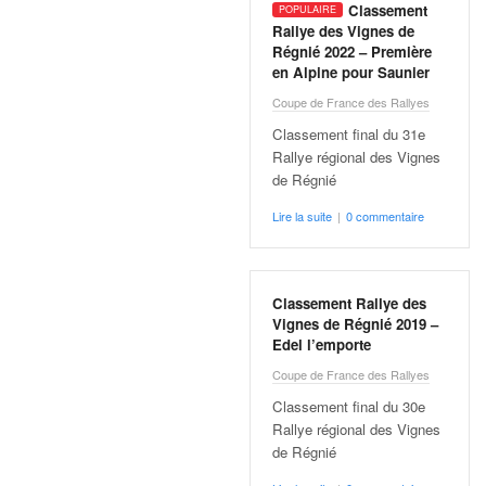
q
Classement
u
Rallye des Vignes de
e
Régnié 2022 – Première
en Alpine pour Saunier
r
a
Coupe de France des Rallyes
l
Classement final du 31e
l
Rallye régional des Vignes
y
de Régnié
e
d
Lire la suite
|
0 commentaire
u
W
R
C
Classement Rallye des
Vignes de Régnié 2019 –
,
Edel l’emporte
d
e
Coupe de France des Rallyes
l
Classement final du 30e
'
Rallye régional des Vignes
E
de Régnié
R