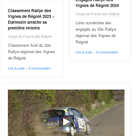
Vignes de Régnié 2024
Classement Rallye des
Coupe de France des Rallyes
Vignes de Régnié 2023 –
Darmezin arrache sa
Liste numérotée des
première victoire
engagés au 33e Rallye
régional des Vignes de
Coupe de France des Rallyes
Régnié
Classement final du 32e
Rallye régional des Vignes
Lire la suite
|
0 commentaire
de Régnié
Lire la suite
|
0 commentaire