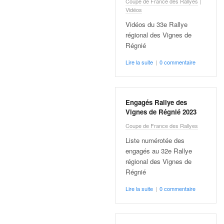
Coupe de France des Rallyes
|
v
Vidéos
i
Vidéos du 33e Rallye
d
régional des Vignes de
é
Régnié
o
s
Lire la suite
|
0 commentaire
e
t
p
h
Engagés Rallye des
o
Vignes de Régnié 2023
t
Coupe de France des Rallyes
o
Liste numérotée des
s
engagés au 32e Rallye
p
régional des Vignes de
o
Régnié
u
r
Lire la suite
|
0 commentaire
c
h
a