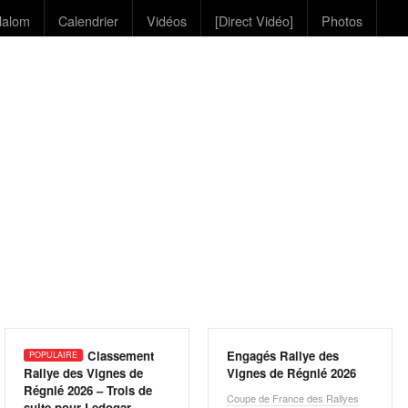
lalom
Calendrier
Vidéos
[Direct Vidéo]
Photos
Classement
Engagés Rallye des
Rallye des Vignes de
Vignes de Régnié 2026
Régnié 2026 – Trois de
Coupe de France des Rallyes
suite pour Ledogar