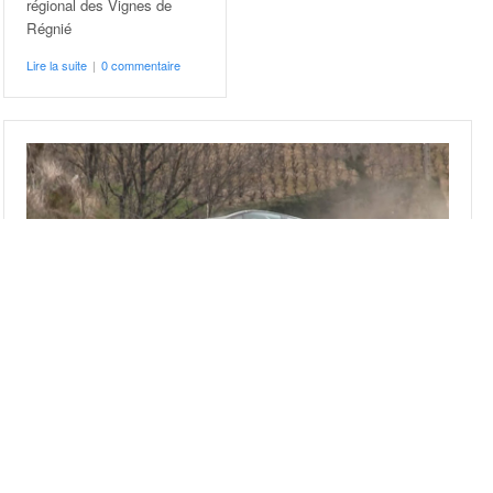
régional des Vignes de
Régnié
Lire la suite
|
0 commentaire
Vidéos Rallye des Vignes de Régnié 2018
Coupe de France des Rallyes
|
Vidéos
Vidéos du 29e Rallye régional des Vignes de Régnié