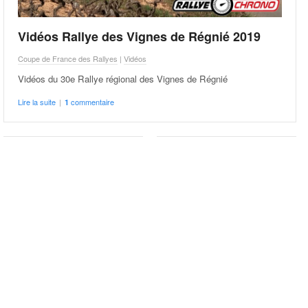
Vidéos Rallye des Vignes de Régnié 2019
Coupe de France des Rallyes
|
Vidéos
Vidéos du 30e Rallye régional des Vignes de Régnié
Lire la suite
|
commentaire
1
Engagés Rallye des
Classement Rallye des
Vignes de Régnié 2018
Vignes de Régnié 2017 –
Puppo vainqueur
Coupe de France des Rallyes
Coupe de France des Rallyes
Liste numérotée des
Classement final du 28e
engagés au 29e Rallye
Rallye régional des Vignes
régional des Vignes de
de Régnié
Régnié
Lire la suite
|
0 commentaire
Lire la suite
|
0 commentaire