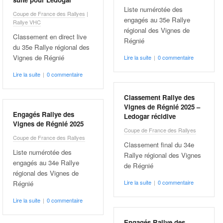
Liste numérotée des
Coupe de France des Rallyes
|
engagés au 35e Rallye
Rallye VHC
régional des Vignes de
Classement en direct live
Régnié
du 35e Rallye régional des
Vignes de Régnié
Lire la suite
|
0 commentaire
Lire la suite
|
0 commentaire
Classement Rallye des
Vignes de Régnié 2025 –
Engagés Rallye des
Ledogar récidive
Vignes de Régnié 2025
Coupe de France des Rallyes
Coupe de France des Rallyes
Classement final du 34e
Liste numérotée des
Rallye régional des Vignes
engagés au 34e Rallye
de Régnié
régional des Vignes de
Lire la suite
|
0 commentaire
Régnié
Lire la suite
|
0 commentaire
Engagés Rallye des