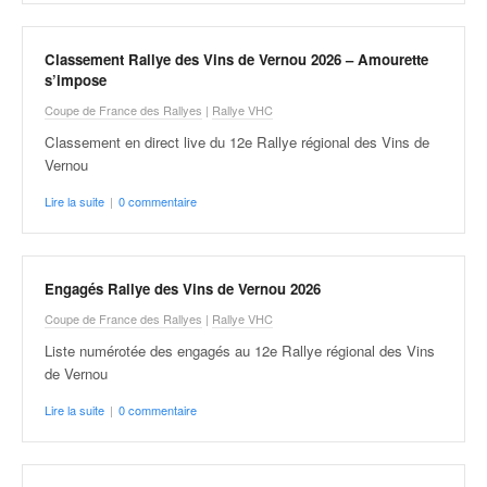
v
i
d
Classement Rallye des Vins de Vernou 2026 – Amourette
s’impose
é
o
Coupe de France des Rallyes
|
Rallye VHC
s
Classement en direct live du 12e Rallye régional des Vins de
e
Vernou
t
p
Lire la suite
|
0 commentaire
h
o
t
o
Engagés Rallye des Vins de Vernou 2026
s
Coupe de France des Rallyes
|
Rallye VHC
p
Liste numérotée des engagés au 12e Rallye régional des Vins
o
de Vernou
u
r
Lire la suite
|
0 commentaire
c
h
a