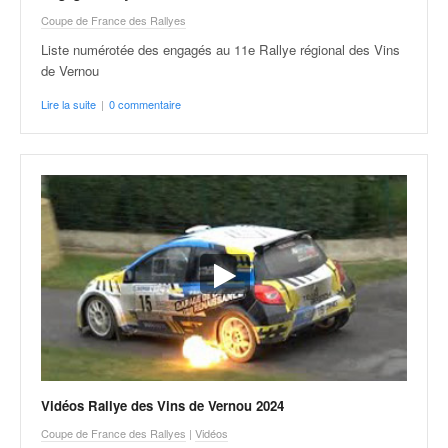
u
Coupe de France des Rallyes
t
e
Liste numérotée des engagés au 11e Rallye régional des Vins
l
de Vernou
'
Lire la suite
|
0 commentaire
a
c
t
u
a
l
i
t
é
d
e
l
a
c
o
Vidéos Rallye des Vins de Vernou 2024
u
Coupe de France des Rallyes
|
Vidéos