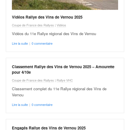
o
u
p
Vidéos Rallye des Vins de Vernou 2025
e
Coupe de France des Rallyes
|
Vidéos
d
Vidéos du 11e Rallye régional des Vins de Vernou
e
F
Lire la suite
|
0 commentaire
r
a
n
c
Classement Rallye des Vins de Vernou 2025 – Amourette
e
pour 4/10e
e
Coupe de France des Rallyes
|
Rallye VHC
t
Classement complet du 11e Rallye régional des Vins de
a
Vernou
u
s
Lire la suite
|
0 commentaire
s
i
t
o
Engagés Rallye des Vins de Vernou 2025