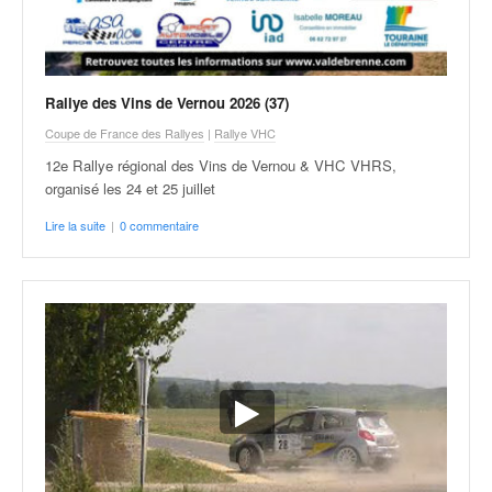
C
,
d
u
c
Rallye des Vins de Vernou 2026 (37)
h
Coupe de France des Rallyes
|
Rallye VHC
a
m
12e Rallye régional des Vins de Vernou & VHC VHRS,
p
organisé les 24 et 25 juillet
i
Lire la suite
|
0 commentaire
o
n
n
a
t
e
t
d
e
l
a
c