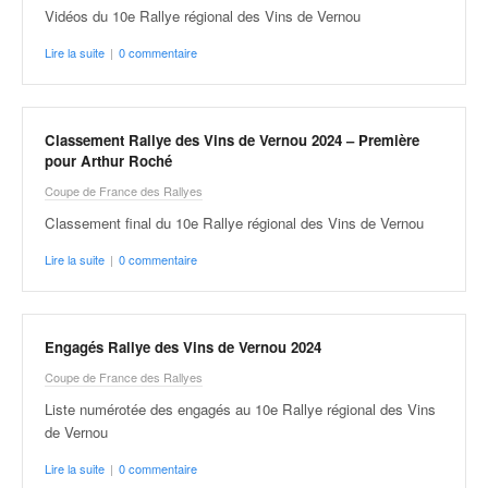
r
Vidéos du 10e Rallye régional des Vins de Vernou
s
e
Lire la suite
|
0 commentaire
d
e
c
ô
Classement Rallye des Vins de Vernou 2024 – Première
t
pour Arthur Roché
e
Coupe de France des Rallyes
e
Classement final du 10e Rallye régional des Vins de Vernou
t
d
Lire la suite
|
0 commentaire
u
s
l
a
Engagés Rallye des Vins de Vernou 2024
l
Coupe de France des Rallyes
o
Liste numérotée des engagés au 10e Rallye régional des Vins
m
de Vernou
Lire la suite
|
0 commentaire