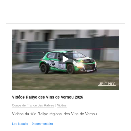
r
a
l
l
y
e
:
N
e
w
s
,
r
é
s
u
Vidéos Rallye des Vins de Vernou 2026
l
t
Coupe de France des Rallyes
|
Vidéos
a
Vidéos du 12e Rallye régional des Vins de Vernou
t
s
Lire la suite
|
0 commentaire
,