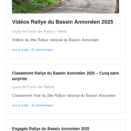
o
u
p
Vidéos Rallye du Bassin Annonéen 2025
e
d
Coupe de France des Rallyes
|
Vidéos
e
Vidéos du 29e Rallye national du Bassin Annonéen
F
r
Lire la suite
|
0 commentaire
a
n
c
e
Classement Rallye du Bassin Annonéen 2025 – Cuoq sans
e
surprise
t
Coupe de France des Rallyes
a
Classement final du 29e Rallye national du Bassin Annonéen
u
s
Lire la suite
|
0 commentaire
s
i
t
o
Engagés Rallye du Bassin Annonéen 2025