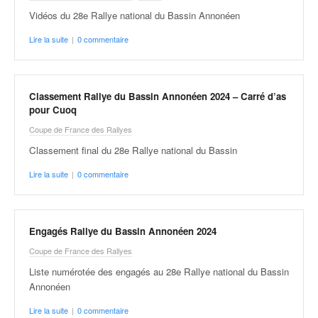
r
s
Vidéos du 28e Rallye national du Bassin Annonéen
e
Lire la suite
|
0 commentaire
d
e
c
ô
Classement Rallye du Bassin Annonéen 2024 – Carré d’as
t
pour Cuoq
e
Coupe de France des Rallyes
e
t
Classement final du 28e Rallye national du Bassin
d
Lire la suite
|
0 commentaire
u
s
l
a
Engagés Rallye du Bassin Annonéen 2024
l
Coupe de France des Rallyes
o
m
Liste numérotée des engagés au 28e Rallye national du Bassin
Annonéen
Lire la suite
|
0 commentaire