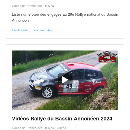
u
Coupe de France des Rallyes
t
e
Liste numérotée des engagés au 29e Rallye national du Bassin
l
Annonéen
'
Lire la suite
|
0 commentaire
a
c
t
u
a
l
i
t
é
d
e
l
a
c
Vidéos Rallye du Bassin Annonéen 2024
o
u
Coupe de France des Rallyes
|
Vidéos