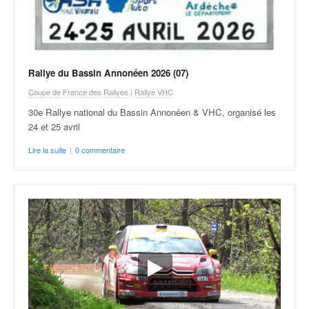
C
,
d
u
c
h
Rallye du Bassin Annonéen 2026 (07)
a
Coupe de France des Rallyes
|
Rallye VHC
m
30e Rallye national du Bassin Annonéen & VHC, organisé les
p
24 et 25 avril
i
o
Lire la suite
|
0 commentaire
n
n
a
t
e
t
d
e
l
a
c