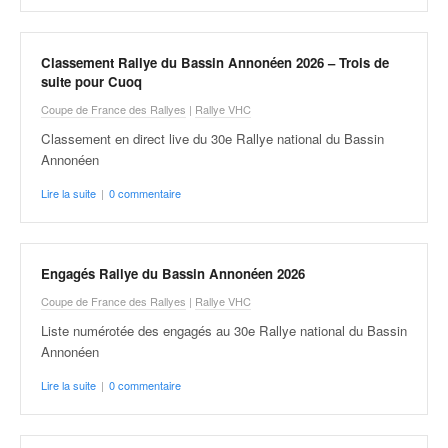
v
i
d
Classement Rallye du Bassin Annonéen 2026 – Trois de
é
suite pour Cuoq
o
Coupe de France des Rallyes
|
Rallye VHC
s
e
Classement en direct live du 30e Rallye national du Bassin
t
Annonéen
p
Lire la suite
|
0 commentaire
h
o
t
o
Engagés Rallye du Bassin Annonéen 2026
s
Coupe de France des Rallyes
|
Rallye VHC
p
o
Liste numérotée des engagés au 30e Rallye national du Bassin
u
Annonéen
r
Lire la suite
|
0 commentaire
c
h
a