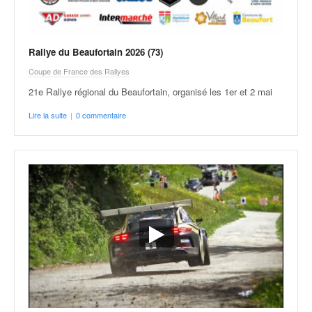
C
,
d
u
Rallye du Beaufortain 2026 (73)
c
h
Coupe de France des Rallyes
a
21e Rallye régional du Beaufortain, organisé les 1er et 2 mai
m
p
Lire la suite
|
0 commentaire
i
o
n
n
a
t
e
t
d
e
l
a
c