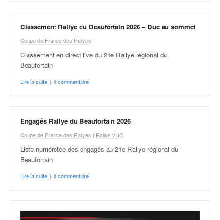
v
i
d
Classement Rallye du Beaufortain 2026 – Duc au sommet
é
Coupe de France des Rallyes
o
Classement en direct live du 21e Rallye régional du
s
Beaufortain
e
t
Lire la suite
|
0 commentaire
p
h
o
t
Engagés Rallye du Beaufortain 2026
o
Coupe de France des Rallyes
|
Rallye VHC
s
Liste numérotée des engagés au 21e Rallye régional du
p
Beaufortain
o
u
Lire la suite
|
0 commentaire
r
c
h
a