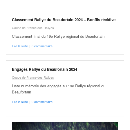
r
s
e
d
Classement Rallye du Beaufortain 2024 – Bonfils récidive
e
Coupe de France des Rallyes
c
ô
Classement final du 19e Rallye régional du Beaufortain
t
Lire la suite
|
0 commentaire
e
e
t
d
Engagés Rallye du Beaufortain 2024
u
Coupe de France des Rallyes
s
l
Liste numérotée des engagés au 19e Rallye régional du
a
Beaufortain
l
Lire la suite
|
0 commentaire
o
m