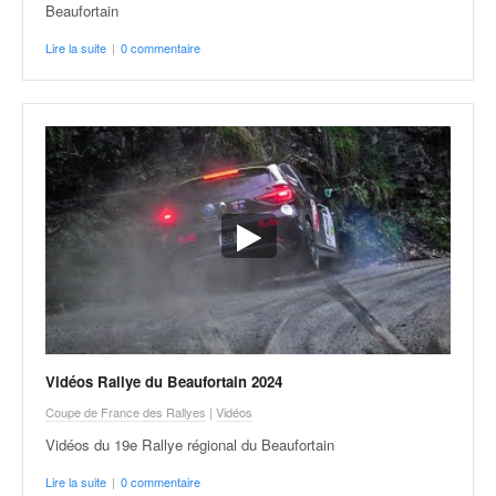
u
Beaufortain
t
Lire la suite
|
0 commentaire
e
l
'
a
c
t
u
a
l
i
t
é
d
e
l
Vidéos Rallye du Beaufortain 2024
a
Coupe de France des Rallyes
|
Vidéos
c
Vidéos du 19e Rallye régional du Beaufortain
o
u
Lire la suite
|
0 commentaire