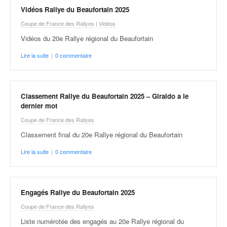
o
Vidéos Rallye du Beaufortain 2025
u
Coupe de France des Rallyes
|
Vidéos
p
Vidéos du 20e Rallye régional du Beaufortain
e
d
Lire la suite
|
0 commentaire
e
F
r
a
Classement Rallye du Beaufortain 2025 – Giraldo a le
n
dernier mot
c
Coupe de France des Rallyes
e
e
Classement final du 20e Rallye régional du Beaufortain
t
Lire la suite
|
0 commentaire
a
u
s
s
Engagés Rallye du Beaufortain 2025
i
Coupe de France des Rallyes
t
o
Liste numérotée des engagés au 20e Rallye régional du