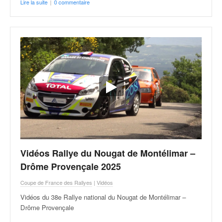
q
Lire la suite
|
0 commentaire
u
e
r
a
l
l
y
e
d
u
W
R
C
,
Vidéos Rallye du Nougat de Montélimar –
d
Drôme Provençale 2025
e
l
Coupe de France des Rallyes
|
Vidéos
'
Vidéos du 38e Rallye national du Nougat de Montélimar –
E
Drôme Provençale
R