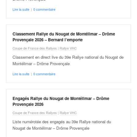
v
Lire la suite
|
0 commentaire
i
d
é
o
Classement Rallye du Nougat de Montélimar – Drôme
s
Provençale 2026 – Bernard l’emporte
e
Coupe de France des Rallyes
|
Rallye VHC
t
p
Classement en direct live du 39e Rallye national du Nougat de
h
Montélimar – Drôme Provençale
o
Lire la suite
|
0 commentaire
t
o
s
p
Engagés Rallye du Nougat de Montélimar – Drôme
o
Provençale 2026
u
r
Coupe de France des Rallyes
|
Rallye VHC
c
Liste numérotée des engagés au 39e Rallye national du
h
Nougat de Montélimar – Drôme Provençale
a