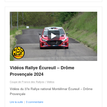
o
u
p
e
d
e
F
r
a
n
c
e
e
Vidéos Rallye Écureuil – Drôme
t
Provençale 2024
a
u
Coupe de France des Rallyes
|
Vidéos
s
s
Vidéos du 37e Rallye national Montélimar Écureuil – Drôme
i
Provençale
t
Lire la suite
|
0 commentaire
o