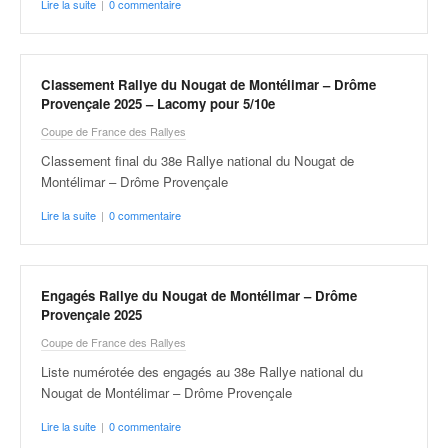
C
Lire la suite
|
0 commentaire
,
d
u
c
Classement Rallye du Nougat de Montélimar – Drôme
h
Provençale 2025 – Lacomy pour 5/10e
a
Coupe de France des Rallyes
m
Classement final du 38e Rallye national du Nougat de
p
Montélimar – Drôme Provençale
i
o
Lire la suite
|
0 commentaire
n
n
a
t
Engagés Rallye du Nougat de Montélimar – Drôme
e
Provençale 2025
t
Coupe de France des Rallyes
d
Liste numérotée des engagés au 38e Rallye national du
e
Nougat de Montélimar – Drôme Provençale
l
a
Lire la suite
|
0 commentaire
c