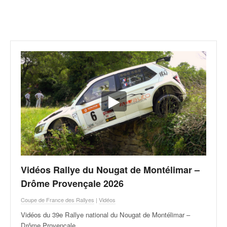
r
a
l
l
y
e
:
N
e
w
s
,
r
é
s
u
Vidéos Rallye du Nougat de Montélimar –
l
t
Drôme Provençale 2026
a
Coupe de France des Rallyes
|
Vidéos
t
s
Vidéos du 39e Rallye national du Nougat de Montélimar –
,
Drôme Provençale