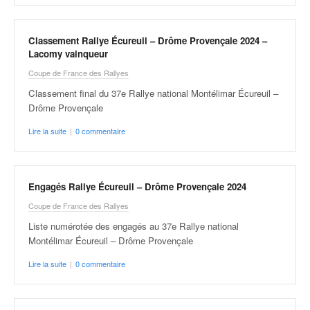
u
t
e
Classement Rallye Écureuil – Drôme Provençale 2024 –
l
Lacomy vainqueur
'
Coupe de France des Rallyes
a
c
Classement final du 37e Rallye national Montélimar Écureuil –
t
Drôme Provençale
u
Lire la suite
|
0 commentaire
a
l
i
t
Engagés Rallye Écureuil – Drôme Provençale 2024
é
Coupe de France des Rallyes
d
e
Liste numérotée des engagés au 37e Rallye national
l
Montélimar Écureuil – Drôme Provençale
a
Lire la suite
|
0 commentaire
c
o
u