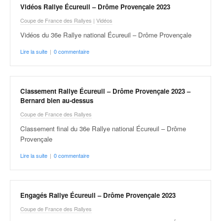
r
Vidéos Rallye Écureuil – Drôme Provençale 2023
s
e
Coupe de France des Rallyes
|
Vidéos
d
Vidéos du 36e Rallye national Écureuil – Drôme Provençale
e
c
Lire la suite
|
0 commentaire
ô
t
e
Classement Rallye Écureuil – Drôme Provençale 2023 –
e
Bernard bien au-dessus
t
d
Coupe de France des Rallyes
u
Classement final du 36e Rallye national Écureuil – Drôme
s
Provençale
l
a
Lire la suite
|
0 commentaire
l
o
m
Engagés Rallye Écureuil – Drôme Provençale 2023
Coupe de France des Rallyes