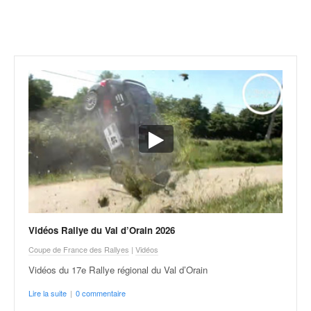
r
a
l
l
y
e
:
N
e
w
s
,
r
é
s
u
Vidéos Rallye du Val d’Orain 2026
l
t
Coupe de France des Rallyes
|
Vidéos
a
Vidéos du 17e Rallye régional du Val d’Orain
t
s
Lire la suite
|
0 commentaire
,