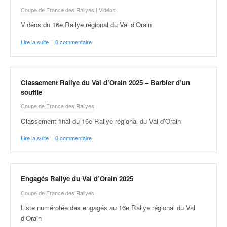
o
Coupe de France des Rallyes
|
Vidéos
u
Vidéos du 16e Rallye régional du Val d’Orain
p
e
Lire la suite
|
0 commentaire
d
e
F
r
Classement Rallye du Val d’Orain 2025 – Barbier d’un
a
souffle
n
Coupe de France des Rallyes
c
Classement final du 16e Rallye régional du Val d’Orain
e
e
Lire la suite
|
0 commentaire
t
a
u
s
Engagés Rallye du Val d’Orain 2025
s
Coupe de France des Rallyes
i
Liste numérotée des engagés au 16e Rallye régional du Val
t
d’Orain
o