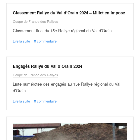
r
s
e
Classement Rallye du Val d’Orain 2024 – Millet en impose
d
Coupe de France des Rallyes
e
Classement final du 15e Rallye régional du Val d’Orain
c
ô
Lire la suite
|
0 commentaire
t
e
e
t
Engagés Rallye du Val d’Orain 2024
d
Coupe de France des Rallyes
u
Liste numérotée des engagés au 15e Rallye régional du Val
s
d’Orain
l
a
Lire la suite
|
0 commentaire
l
o
m