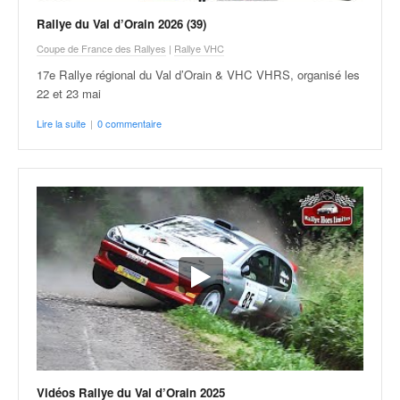
C
,
Rallye du Val d’Orain 2026 (39)
d
Coupe de France des Rallyes
|
Rallye VHC
u
c
17e Rallye régional du Val d’Orain & VHC VHRS, organisé les
h
22 et 23 mai
a
Lire la suite
|
0 commentaire
m
p
i
o
n
n
a
t
e
t
d
e
l
a
Vidéos Rallye du Val d’Orain 2025
c