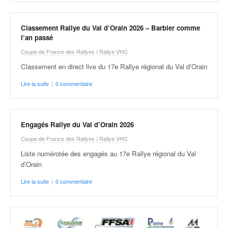
v
i
d
Classement Rallye du Val d’Orain 2026 – Barbier comme
l’an passé
é
o
Coupe de France des Rallyes
|
Rallye VHC
s
Classement en direct live du 17e Rallye régional du Val d’Orain
e
t
Lire la suite
|
0 commentaire
p
h
o
t
Engagés Rallye du Val d’Orain 2026
o
Coupe de France des Rallyes
|
Rallye VHC
s
Liste numérotée des engagés au 17e Rallye régional du Val
p
d’Orain
o
u
Lire la suite
|
0 commentaire
r
c
h
a