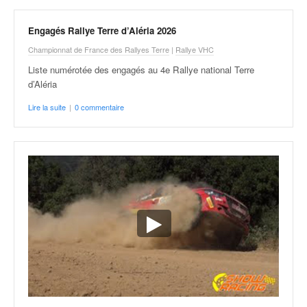
v
i
Engagés Rallye Terre d’Aléria 2026
d
Championnat de France des Rallyes Terre
|
Rallye VHC
é
o
Liste numérotée des engagés au 4e Rallye national Terre
s
d’Aléria
e
Lire la suite
|
0 commentaire
t
p
h
o
t
o
s
p
o
u
r
c
h
a