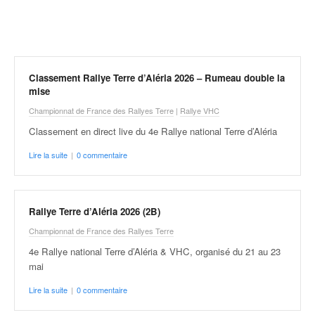
r
a
l
l
y
e
Classement Rallye Terre d’Aléria 2026 – Rumeau double la
:
mise
N
Championnat de France des Rallyes Terre
|
Rallye VHC
e
Classement en direct live du 4e Rallye national Terre d’Aléria
w
s
Lire la suite
|
0 commentaire
,
r
é
s
Rallye Terre d’Aléria 2026 (2B)
u
Championnat de France des Rallyes Terre
l
t
4e Rallye national Terre d’Aléria & VHC, organisé du 21 au 23
a
mai
t
Lire la suite
|
0 commentaire
s
,