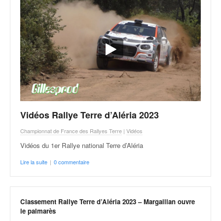
u
t
e
l
'
a
c
t
u
a
l
Vidéos Rallye Terre d’Aléria 2023
i
t
Championnat de France des Rallyes Terre
|
Vidéos
é
Vidéos du 1er Rallye national Terre d’Aléria
d
e
Lire la suite
|
0 commentaire
l
a
c
o
Classement Rallye Terre d’Aléria 2023 – Margaillan ouvre
u
le palmarès