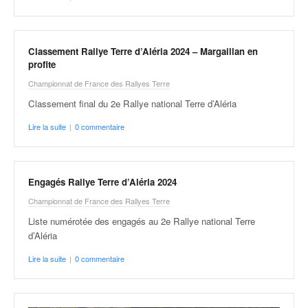
o
u
p
Classement Rallye Terre d’Aléria 2024 – Margaillan en
e
profite
d
e
Championnat de France des Rallyes Terre
F
Classement final du 2e Rallye national Terre d’Aléria
r
a
Lire la suite
|
0 commentaire
n
c
e
e
Engagés Rallye Terre d’Aléria 2024
t
Championnat de France des Rallyes Terre
a
Liste numérotée des engagés au 2e Rallye national Terre
u
d’Aléria
s
s
Lire la suite
|
0 commentaire
i
t
o