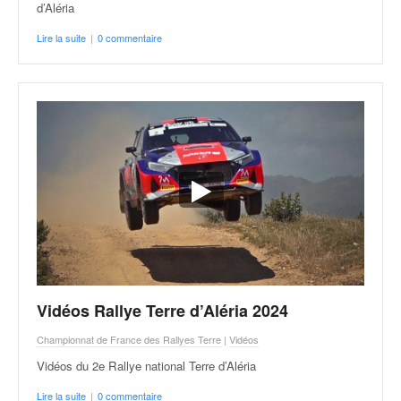
C
d’Aléria
,
d
Lire la suite
|
0 commentaire
u
c
h
a
m
p
i
o
n
n
a
t
e
t
Vidéos Rallye Terre d’Aléria 2024
d
e
Championnat de France des Rallyes Terre
|
Vidéos
l
Vidéos du 2e Rallye national Terre d’Aléria
a
c
Lire la suite
|
0 commentaire