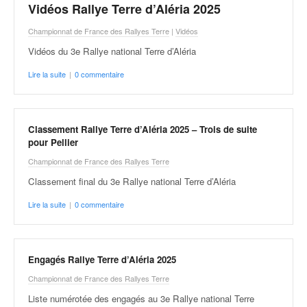
q
Vidéos Rallye Terre d’Aléria 2025
u
Championnat de France des Rallyes Terre
|
Vidéos
e
r
Vidéos du 3e Rallye national Terre d’Aléria
a
Lire la suite
|
0 commentaire
l
l
y
e
Classement Rallye Terre d’Aléria 2025 – Trois de suite
d
pour Pellier
u
W
Championnat de France des Rallyes Terre
R
Classement final du 3e Rallye national Terre d’Aléria
C
,
Lire la suite
|
0 commentaire
d
e
l
Engagés Rallye Terre d’Aléria 2025
'
E
Championnat de France des Rallyes Terre
R
Liste numérotée des engagés au 3e Rallye national Terre