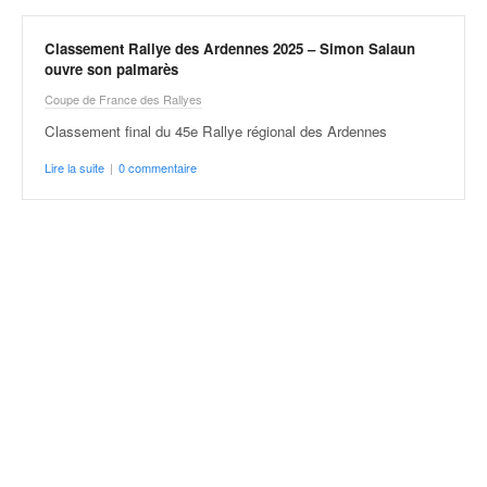
v
i
Classement Rallye des Ardennes 2025 – Simon Salaun
d
ouvre son palmarès
é
Coupe de France des Rallyes
o
s
Classement final du 45e Rallye régional des Ardennes
e
Lire la suite
|
0 commentaire
t
p
h
o
t
o
s
p
o
u
r
c
h
a