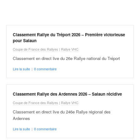
r
a
l
l
y
e
Classement Rallye du Tréport 2026 – Première victorieuse
:
pour Salaun
N
Coupe de France des Rallyes
|
Rallye VHC
e
Classement en direct live du 26e Rallye national du Tréport
w
s
Lire la suite
|
0 commentaire
,
r
é
s
Classement Rallye des Ardennes 2026 – Salaun récidive
u
Coupe de France des Rallyes
|
Rallye VHC
l
t
Classement en direct live du 246e Rallye régional des
a
Ardennes
t
Lire la suite
|
0 commentaire
s
,