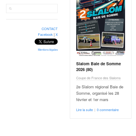
r
a
l
l
y
CONTACT
e
|
Facebook
X
:
N
e
Mentions légales
w
s
Slalom Baie de Somme
2026 (80)
,
r
Coupe de France des Slaloms
é
2e Slalom régional Baie de
s
Somme, organisé les 28
u
février et 1er mars
l
t
Lire la suite
|
0 commentaire
a
t
s
,