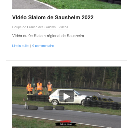
v
i
Vidéo Slalom de Sausheim 2022
d
é
Coupe de France des Slaloms
|
Vidéos
o
s
Vidéo du 9e Slalom régional de Sausheim
e
Lire la suite
|
0 commentaire
t
p
h
o
t
o
s
p
o
u
r
c
h
a