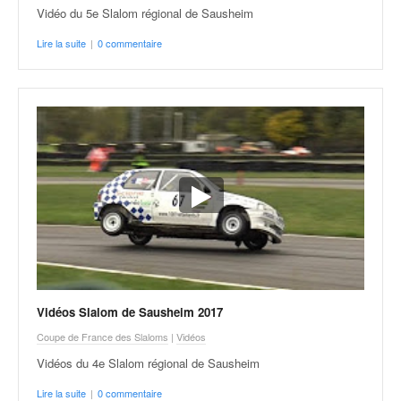
C
Vidéo du 5e Slalom régional de Sausheim
,
d
Lire la suite
|
0 commentaire
u
c
h
a
m
p
i
o
n
n
a
t
e
t
Vidéos Slalom de Sausheim 2017
d
e
Coupe de France des Slaloms
|
Vidéos
l
Vidéos du 4e Slalom régional de Sausheim
a
c
Lire la suite
|
0 commentaire