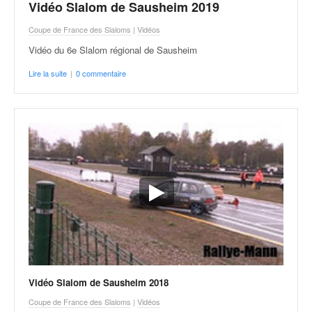
q
Vidéo Slalom de Sausheim 2019
u
Coupe de France des Slaloms
|
Vidéos
e
r
Vidéo du 6e Slalom régional de Sausheim
a
Lire la suite
|
0 commentaire
l
l
y
e
d
u
W
R
C
,
d
e
l
'
E
Vidéo Slalom de Sausheim 2018
R
Coupe de France des Slaloms
|
Vidéos