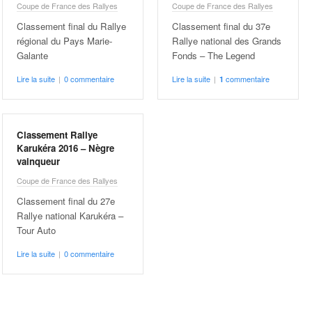
Coupe de France des Rallyes
Coupe de France des Rallyes
Classement final du Rallye
Classement final du 37e
régional du Pays Marie-
Rallye national des Grands
Galante
Fonds – The Legend
Lire la suite
|
0 commentaire
Lire la suite
|
commentaire
1
Classement Rallye
Karukéra 2016 – Nègre
vainqueur
Coupe de France des Rallyes
Classement final du 27e
Rallye national Karukéra –
Tour Auto
Lire la suite
|
0 commentaire