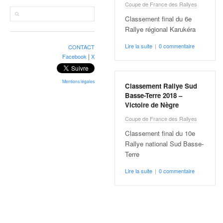
r
Coupe de France des Rallyes
a
Classement final du 6e
l
Rallye régional Karukéra
l
y
Lire la suite
|
0 commentaire
CONTACT
e
|
Facebook
X
:
N
e
Mentions légales
Classement Rallye Sud
w
Basse-Terre 2018 –
s
Victoire de Nègre
,
Coupe de France des Rallyes
r
Classement final du 10e
é
Rallye national Sud Basse-
s
Terre
u
l
Lire la suite
|
0 commentaire
t
a
t
s
,