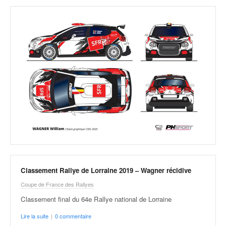
v
i
d
é
o
s
e
t
p
h
o
t
o
s
p
o
Classement Rallye de Lorraine 2019 – Wagner récidive
u
Coupe de France des Rallyes
r
c
Classement final du 64e Rallye national de Lorraine
h
Lire la suite
|
0 commentaire
a