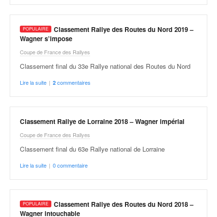
q
u
e
Classement Rallye des Routes du Nord 2019 –
r
Wagner s’impose
a
Coupe de France des Rallyes
l
l
Classement final du 33e Rallye national des Routes du Nord
y
Lire la suite
|
commentaires
2
e
d
u
W
Classement Rallye de Lorraine 2018 – Wagner impérial
R
C
Coupe de France des Rallyes
,
Classement final du 63e Rallye national de Lorraine
d
e
Lire la suite
|
0 commentaire
l
'
E
Classement Rallye des Routes du Nord 2018 –
R
Wagner intouchable