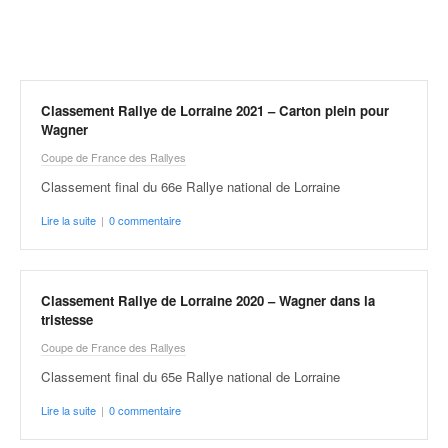
r
a
l
l
y
e
Classement Rallye de Lorraine 2021 – Carton plein pour
:
Wagner
N
Coupe de France des Rallyes
e
Classement final du 66e Rallye national de Lorraine
w
s
Lire la suite
|
0 commentaire
,
r
é
s
Classement Rallye de Lorraine 2020 – Wagner dans la
u
tristesse
l
Coupe de France des Rallyes
t
a
Classement final du 65e Rallye national de Lorraine
t
Lire la suite
|
0 commentaire
s
,