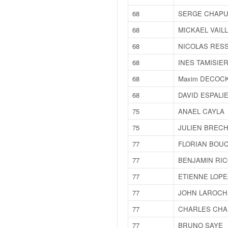
u
t
68
SERGE CHAP
e
68
MICKAEL VAIL
l
'
68
NICOLAS RES
a
68
INES TAMISIE
c
t
68
Maxim DECOC
u
68
DAVID ESPALI
a
l
75
ANAEL CAYLA
i
75
JULIEN BREC
t
é
77
FLORIAN BOU
d
77
BENJAMIN RI
e
l
77
ETIENNE LOPE
a
77
JOHN LAROCH
c
o
77
CHARLES CHA
u
77
BRUNO SAYE