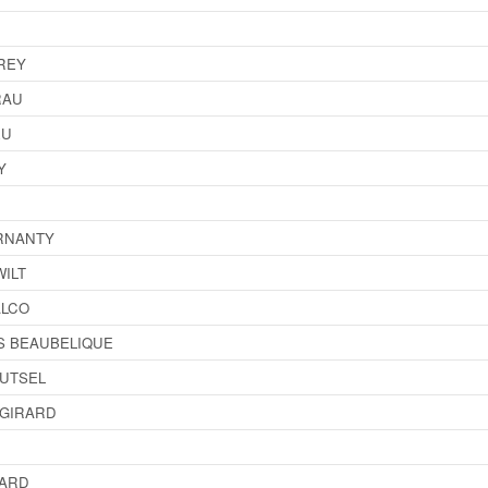
REY
RAU
EU
Y
RNANTY
ILT
ALCO
S BEAUBELIQUE
UTSEL
-GIRARD
TARD