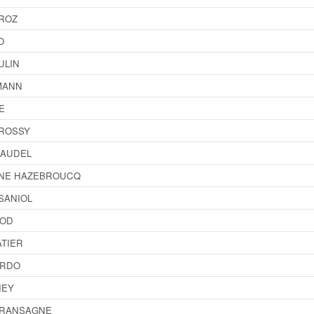
ROZ
O
ULIN
MANN
E
ROSSY
LAUDEL
INE HAZEBROUCQ
SANIOL
HOD
ATIER
ARDO
NEY
GRANSAGNE