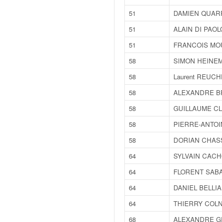
o
51
DAMIEN QUAR
u
p
51
ALAIN DI PAOL
e
51
FRANCOIS MO
d
e
58
SIMON HEINE
F
58
Laurent REUCH
r
a
58
ALEXANDRE B
n
58
GUILLAUME C
c
e
58
PIERRE-ANTO
e
58
DORIAN CHAS
t
a
64
SYLVAIN CAC
u
64
FLORENT SAB
s
s
64
DANIEL BELLI
i
64
THIERRY COL
t
o
68
ALEXANDRE 