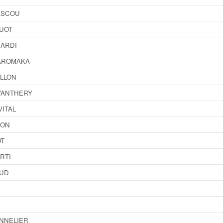
ASCOU
UOT
NARDI
MAROMAKA
ILLON
VANTHERY
VITAL
JON
OT
RTI
AUD
NNELIER