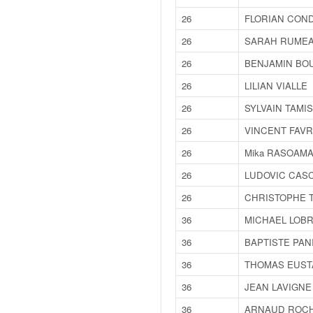
q
u
26
FLORIAN CON
e
26
SARAH RUME
r
a
26
BENJAMIN BO
l
26
LILIAN VIALLE
l
y
26
SYLVAIN TAMI
e
26
VINCENT FAVR
d
u
26
Mika RASOAM
W
26
LUDOVIC CASC
R
C
26
CHRISTOPHE 
,
36
MICHAEL LOB
d
e
36
BAPTISTE PAN
l
36
THOMAS EUST
'
E
36
JEAN LAVIGNE
R
36
ARNAUD ROC