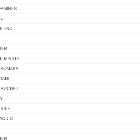
DAMINES
AU
ULENC
SIER
E-MIVILLE
AROMAKA
IANI
TRUCHET
RY
ISSIE
AQUIO
HER