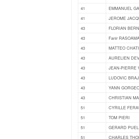
C
,
41
EMMANUEL G
d
41
JEROME JACQ
u
c
43
FLORIAN BER
h
43
Fanir RASOA
a
m
43
MATTEO CHAT
p
43
AURELIEN DE
i
o
43
JEAN-PIERRE 
n
n
43
LUDOVIC BRA
a
43
YANN GORGE
t
e
43
CHRISTIAN MA
t
51
CYRILLE FER
d
e
51
TOM PIERI
l
51
GERARD PUEL
a
c
51
CHARLES THO