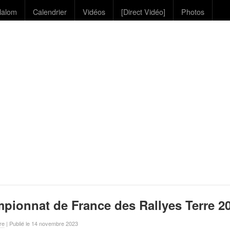
lalom
Calendrier
Vidéos
[Direct Vidéo]
Photos
ionnat de France des Rallyes Terre 2
re
| Publié le 14 novembre 2023