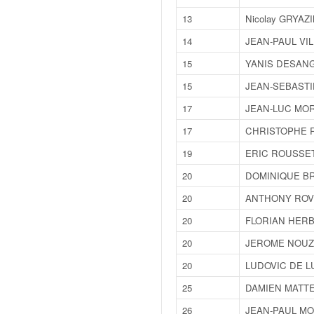
v
13
Nicolay GRYAZ
i
d
14
JEAN-PAUL VIL
é
15
YANIS DESAN
o
s
15
JEAN-SEBASTI
e
17
JEAN-LUC MO
t
p
17
CHRISTOPHE 
h
19
ERIC ROUSSE
o
t
20
DOMINIQUE B
o
20
ANTHONY ROV
s
p
20
FLORIAN HERB
o
20
JEROME NOUZ
u
r
20
LUDOVIC DE L
c
25
DAMIEN MATTE
h
a
26
JEAN-PAUL M