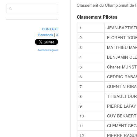
r
Classement du Championnat de F
a
l
Classement Pilotes
l
y
1
JEAN-BAPTIS
CONTACT
e
|
Facebook
X
2
FLORENT TOD
:
N
3
MATTHIEU MA
e
Mentions légales
4
BENJAMIN CL
w
s
5
Charles MUNS
,
r
6
CEDRIC RABA
é
7
QUENTIN RIB
s
u
8
THIBAULT DU
l
9
PIERRE LAFAY
t
a
10
GUY BEKAERT
t
11
CLEMENT GE
s
,
12
PIERRE RAGU