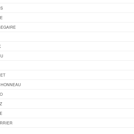
US
LE
SEGAIRE
R
K
EU
HET
CHONNEAU
CO
Z
E
RRIER