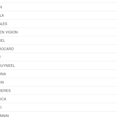
IN
LA
GLES
EN VIGION
REL
ROCARD
T
RUYNEEL
INA
IN
IERES
UCA
I
ONNIN