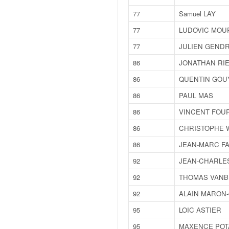
r
s
77
Samuel LAY
e
77
LUDOVIC MOU
d
e
77
JULIEN GEND
c
86
JONATHAN RI
ô
t
86
QUENTIN GOU
e
86
PAUL MAS
e
t
86
VINCENT FOU
d
u
86
CHRISTOPHE W
s
86
JEAN-MARC F
l
a
92
JEAN-CHARLE
l
92
THOMAS VANB
o
m
92
ALAIN MARON
95
LOIC ASTIER
95
MAXENCE PO