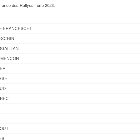
rance des Rallyes Terre 2023
.
TE FRANCESCHI
ESCHINI
RGAILLAN
EMENCON
TER
SSE
AUD
RBEC
GOUT
ES