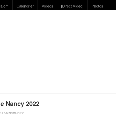
lalom
Calendrier
Vidéos
[Direct Vidéo]
Photos
de Nancy 2022
le 14 novembre 2022