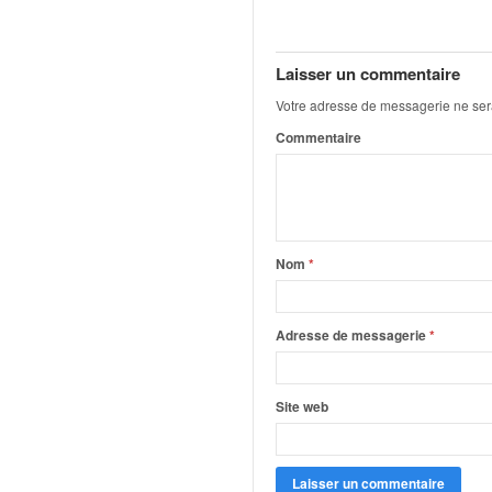
q
u
e
Laisser un commentaire
r
a
Votre adresse de messagerie ne ser
l
Commentaire
l
y
e
d
u
W
Nom
*
R
C
,
Adresse de messagerie
*
d
e
l
Site web
'
E
R