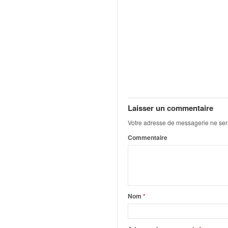
o
u
p
e
d
e
F
r
a
n
Laisser un commentaire
c
Votre adresse de messagerie ne ser
e
e
Commentaire
t
a
u
s
s
Nom
*
i
t
o