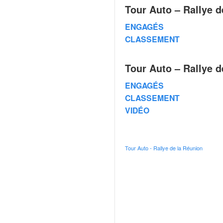
C
Tour Auto – Rallye d
,
d
ENGAGÉS
u
CLASSEMENT
c
h
a
Tour Auto – Rallye d
m
p
ENGAGÉS
i
CLASSEMENT
o
VIDÉO
n
n
a
t
Tour Auto - Rallye de la Réunion
e
t
d
e
l
a
c