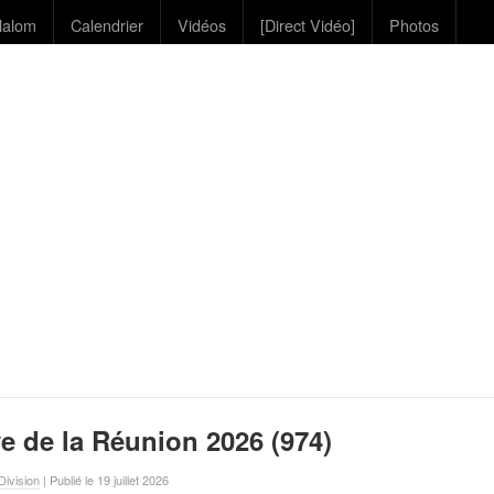
lalom
Calendrier
Vidéos
[Direct Vidéo]
Photos
e de la Réunion 2026 (974)
ivision
| Publié le 19 juillet 2026