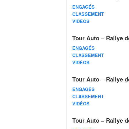
v
ENGAGÉS
i
CLASSEMENT
d
VIDÉOS
é
o
s
Tour Auto – Rallye d
e
t
ENGAGÉS
p
CLASSEMENT
h
VIDÉOS
o
t
o
Tour Auto – Rallye d
s
p
ENGAGÉS
o
CLASSEMENT
u
VIDÉOS
r
c
h
Tour Auto – Rallye d
a