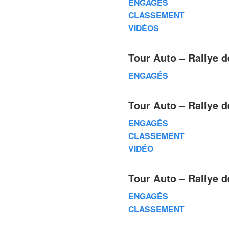
ENGAGÉS
q
u
CLASSEMENT
e
VIDÉOS
r
a
Tour Auto – Rallye 
l
l
ENGAGÉS
y
e
d
Tour Auto – Rallye d
u
W
ENGAGÉS
R
CLASSEMENT
C
VIDÉO
,
d
e
Tour Auto – Rallye d
l
ENGAGÉS
'
E
CLASSEMENT
R