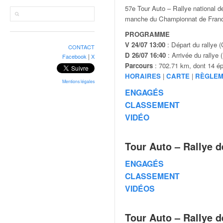
r
57e Tour Auto – Rallye national 
a
manche du Championnat de France
l
l
PROGRAMME
y
V 24/07 13:00
: Départ du rallye 
CONTACT
e
D 26/07 16:40
: Arrivée du rallye
|
Facebook
X
:
Parcours
: 702.71 km, dont 14 ép
N
HORAIRES
|
CARTE
|
RÈGLEM
e
Mentions légales
ENGAGÉS
w
s
CLASSEMENT
,
VIDÉO
r
é
Tour Auto – Rallye d
s
u
ENGAGÉS
l
CLASSEMENT
t
a
VIDÉOS
t
s
Tour Auto – Rallye d
,